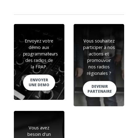
Envoyez votre
Vous souhaitez
démo aux
participer à nos
programmateurs
actions et
des radios de
promouvoir
la FRAP.
nos radios
régionales ?
ENVOYER
UNE DEMO
DEVENIR
PARTENAIRE
Vous avez
besoin d'un