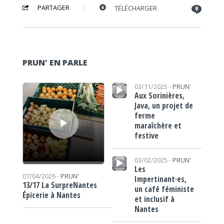
PARTAGER
TÉLÉCHARGER
0
PRUN' EN PARLE
Lecteur audio
Lecteur audio
03/11/2025 -
PRUN'
Aux Sorinières,
Java, un projet de
ferme
maraîchère et
festive
Lecteur audio
03/02/2025 -
PRUN'
Les
07/04/2026 -
PRUN'
Impertinant·es,
13/17 La SurpreNantes
un café féministe
Épicerie à Nantes
et inclusif à
Nantes