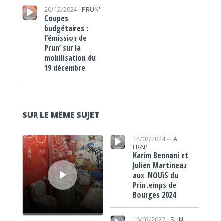
Lecteur audio
20/12/2024 -
PRUN'
Coupes
budgétaires :
l’émission de
Prun’ sur la
mobilisation du
19 décembre
SUR LE MÊME SUJET
Lecteur audio
Lecteur audio
14/02/2024 -
LA
FRAP
Karim Bennani et
Julien Martineau
aux iNOUïS du
Printemps de
Bourges 2024
Lecteur audio
16/03/2022 -
SUN