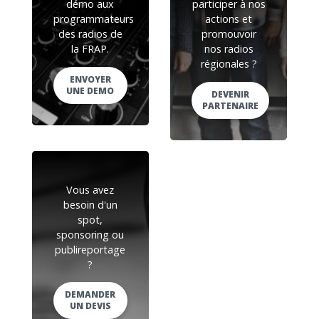
démo aux
participer à nos
programmateurs
actions et
des radios de
promouvoir
la FRAP.
nos radios
régionales ?
ENVOYER
UNE DEMO
DEVENIR
PARTENAIRE
Vous avez
besoin d'un
spot,
sponsoring ou
publireportage
?
DEMANDER
UN DEVIS