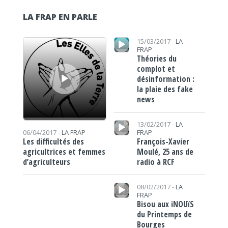
LA FRAP EN PARLE
Lecteur audio
Lecteur audio
15/03/2017 -
LA
FRAP
Théories du
complot et
désinformation :
la plaie des fake
news
Lecteur audio
13/02/2017 -
LA
FRAP
06/04/2017 -
LA FRAP
François-Xavier
Les difficultés des
Moulé, 25 ans de
agricultrices et femmes
radio à RCF
d’agriculteurs
Lecteur audio
08/02/2017 -
LA
FRAP
Bisou aux iNOUïS
du Printemps de
Bourges