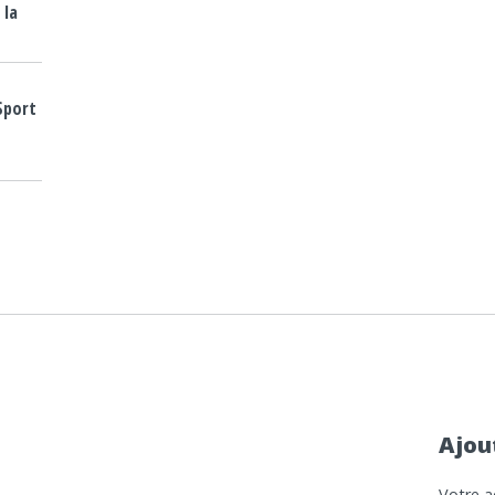
 la
Sport
Ajou
Votre a