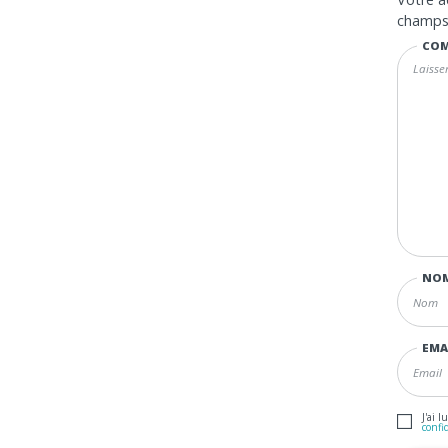
champs 
COM
NO
EMA
J'ai l
confi