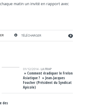
volume.
 chaque matin un invité en rapport avec
ER
TÉLÉCHARGER
0
Lecteur audio
01/12/2014 -
LA FRAP
» Comment éradiquer le Frelon
Asiatique ? » Jean-Jacques
Foucher (Président du Syndicat
Apicole)
me des