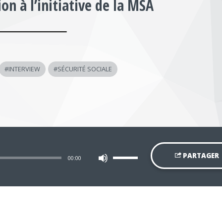
on à l’initiative de la MSA
#
INTERVIEW
#
SÉCURITÉ SOCIALE
Utilisez
PARTAGER
00:00
les
flèches
haut/bas
pour
augmenter
ou
diminuer
le