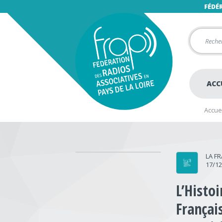
FÉDÉ
ACC
Accuei
LA F
17/1
L’Histoi
Françai