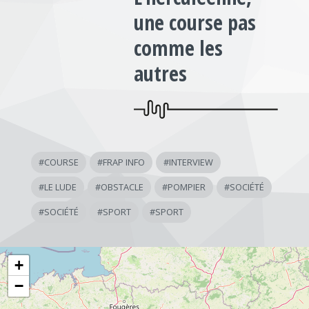
une course pas
comme les
autres
#
COURSE
#
FRAP INFO
#
INTERVIEW
#
LE LUDE
#
OBSTACLE
#
POMPIER
#
SOCIÉTÉ
#
SOCIÉTÉ
#
SPORT
#
SPORT
+
−