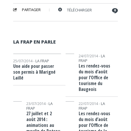
PARTAGER
TÉLÉCHARGER
0
LA FRAP EN PARLE
Lecteur audio
Lecteur audio
24/07/2014 -
LA
FRAP
25/07/2014 -
LA FRAP
Les rendez-vous
Une aide pour passer
du mois d’août
son permis à Marigné
pour l’Office de
Laillé
tourisme du
Baugeois
Lecteur audio
Lecteur audio
23/07/2014 -
LA
22/07/2014 -
LA
FRAP
FRAP
27 juillet et 2
Les rendez-vous
août 2014 :
du mois d’août
animations au
pour l’Office de
moulin de Rotrou
tourisme de la