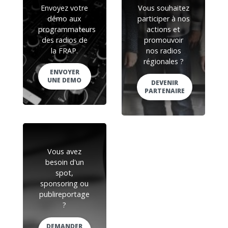
Envoyez votre
Vous souhaitez
démo aux
participer à nos
programmateurs
actions et
des radios de
promouvoir
la FRAP.
nos radios
régionales ?
ENVOYER
UNE DEMO
DEVENIR
PARTENAIRE
Vous avez
besoin d'un
spot,
sponsoring ou
publireportage
?
DEMANDER