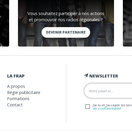
Vous souhaitez participer à nos actions
et promouvoir nos radios régionales ?
DEVENIR PARTENAIRE
LA FRAP
NEWSLETTER
A propos
Régie publicitaire
Formations
Contact
J'ai lu et j'accepte les t
de confidentialité