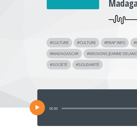
Madaga
#
CULTURE
#
CULTURE
#
FRAP INFO
#
#
MADAGASCAR
#
MISSIONS JEANNE DELAN
#
SOCIÉTÉ
#
SOLIDARITÉ
Lecteur
audio
00:00