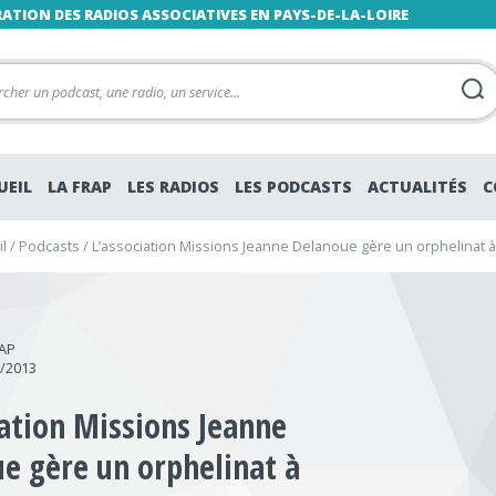
RATION DES RADIOS ASSOCIATIVES EN PAYS-DE-LA-LOIRE
UEIL
LA FRAP
LES RADIOS
LES PODCASTS
ACTUALITÉS
C
l
/
Podcasts
/
L’association Missions Jeanne Delanoue gère un orphelinat 
RAP
0/2013
iation Missions Jeanne
e gère un orphelinat à