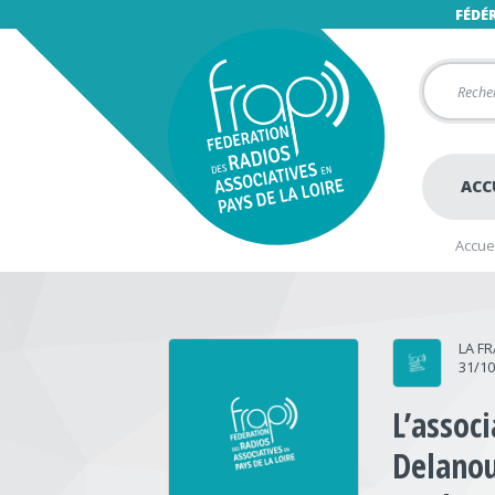
FÉDÉ
ACC
Accuei
LA F
31/1
L’assoc
Delanou