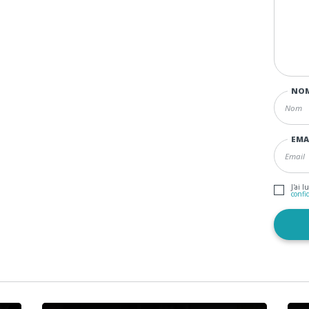
NO
EMA
J'ai l
confi