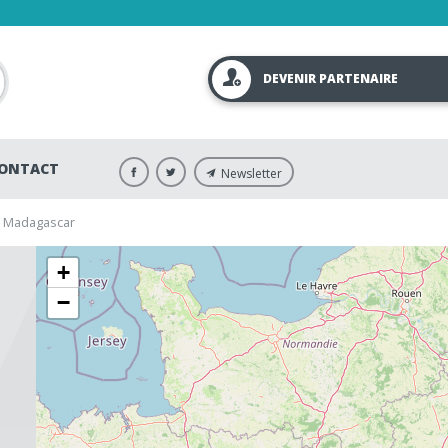
DEVENIR PARTENAIRE
ONTACT
Newsletter
à Madagascar
+
−