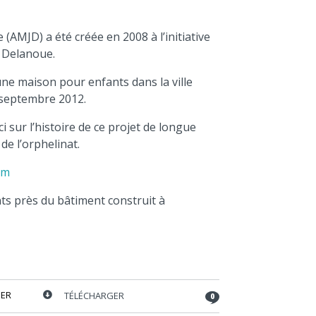
diminuer
le
volume.
(AMJD) a été créée en 2008 à l’initiative
 Delanoue.
une maison pour enfants dans la ville
 septembre 2012.
i sur l’histoire de ce projet de longue
de l’orphelinat.
om
nts près du bâtiment construit à
ER
TÉLÉCHARGER
0