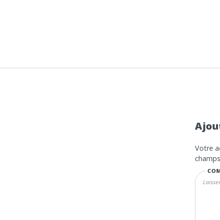
Ajou
Votre a
champs 
COM