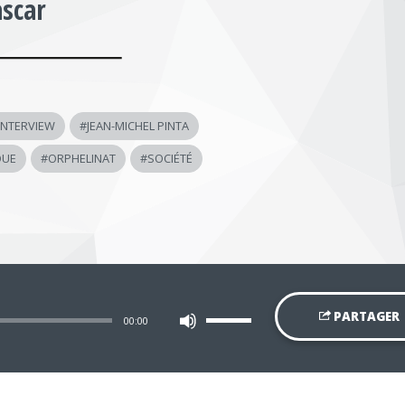
scar
INTERVIEW
#
JEAN-MICHEL PINTA
OUE
#
ORPHELINAT
#
SOCIÉTÉ
Utilisez
PARTAGER
00:00
les
flèches
haut/bas
pour
augmenter
ou