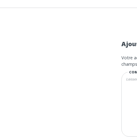
Ajou
Votre a
champs 
COM