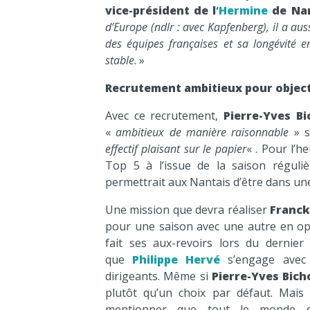
vice-président de l
‘Hermine
de Nan
d’Europe (ndlr : avec Kapfenberg), il a aus
des équipes françaises et sa longévité e
stable
. »
Recrutement ambitieux pour object
Avec ce recrutement,
Pierre-Yves B
«
ambitieux de manière raisonnable
» s
effectif plaisant sur le papier
« . Pour l’h
Top 5 à l’issue de la saison réguli
permettrait aux Nantais d’être dans une
Une mission que devra réaliser
Franck
pour une saison avec une autre en opt
fait ses aux-revoirs lors du dernier
que
Philippe Hervé
s’engage ave
dirigeants. Même si
Pierre-Yves Bich
plutôt qu’un choix par défaut. Mais 
mentionner que tout le monde de