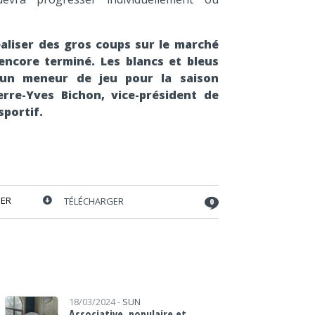
éaliser des gros coups sur le marché
 encore terminé. Les blancs et bleus
’un meneur de jeu pour la saison
rre-Yves Bichon, vice-président de
sportif.
ER
TÉLÉCHARGER
0
Lecteur audio
18/03/2024 -
SUN
Associative, populaire et