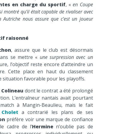
tes en charge du sportif
, «
en Coupe
si montré qu’il était capable de rivaliser avec
n Autriche nous assure que c’est un joueur
if raisonné
ichon
, assure que le club est désormais
ans se mettre «
une surpression avec un
eure, l’objectif reste encore d’atteindre un
ère. Cette place en haut du classement
 situation favorable pour les playoffs.
 Colineau
dont le contrat a été prolongé
ion. L’entraîneur nantais avait pourtant
 match à Mangin-Beaulieu, mais le fait
c
Cholet
a contrarié les plans de ses
on
préfère voir une marque de confiance
le cadre de l’
Hermine
n’oublie pas de
vra progresser individuellement ou