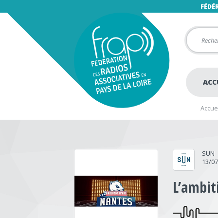
FÉDÉ
ACC
Accuei
SUN
13/0
L’ambit