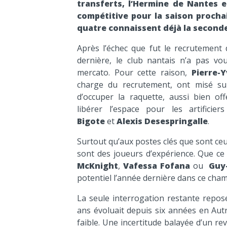
transferts, l’Hermine de Nantes 
compétitive pour la saison procha
quatre connaissent déjà la seconde
Après l’échec que fut le recrutement
dernière, le club nantais n’a pas vou
mercato. Pour cette raison,
Pierre-
charge du recrutement, ont misé sur
d’occuper la raquette, aussi bien of
libérer l’espace pour les artifici
Bigote
et
Alexis Desespringalle
.
Surtout qu’aux postes clés que sont ceux
sont des joueurs d’expérience. Que ce 
McKnight
,
Vafessa Fofana
ou
Guy
potentiel l’année dernière dans ce cham
La seule interrogation restante repo
ans évoluait depuis six années en Aut
faible. Une incertitude balayée d’un r