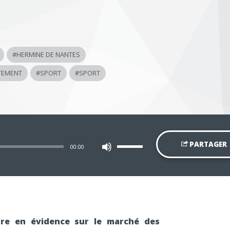
#
HERMINE DE NANTES
TEMENT
#
SPORT
#
SPORT
Utilisez
PARTAGER
00:00
les
flèches
haut/bas
pour
augmenter
ou
diminuer
le
volume.
tre en évidence sur le marché des