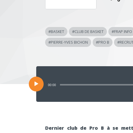
#
BASKET
#
CLUB DE BASKET
#
FRAP INFO
#
PIERRE-YVES BICHON
#
PRO B
#
RECRU
Lecteur
audio
00:00
Dernier club de Pro B à se met