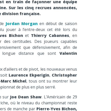
est en train de façonner une équipe
ine. Sur les cinq recrues annoncées,
 division française.
 de
Jordan Morgan
en début de saison
lu jouer à l’entre-deux cet été lors du
Yves Bichon
et
Thierry Cabannes
, en
 des certitudes. Des joueurs capables
fensivement que défensivement, afin de
ers longue distance que sont
Valentin
 d’ailiers et de pivot, les nouveaux venus
soit
Laurence Ekperigin
,
Christopher
-Marc Michel
, tous ont su montrer leur
pionnat de plus en plus serré.
se sur
Joe Dean Shaw
. L’Américain de 29
riche, où le niveau du championnat reste
evers de manche par
Pierre-Yves Bichon,