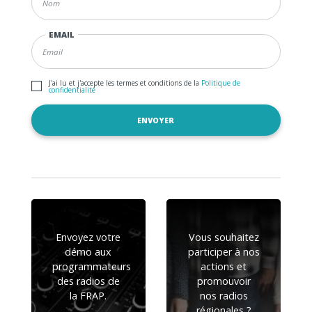
EMAIL
J'ai lu et j'accepte les termes et conditions de la
Politique de
confidentialité
Envoyez votre
Vous souhaitez
démo aux
participer à nos
programmateurs
actions et
des radios de
promouvoir
la FRAP.
nos radios
régionales ?