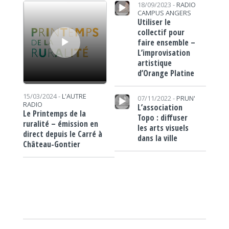
Lecteur audio
Lecteur audio
18/09/2023 -
RADIO
CAMPUS ANGERS
Utiliser le
collectif pour
faire ensemble –
L’improvisation
artistique
d’Orange Platine
Lecteur audio
15/03/2024 -
L'AUTRE
07/11/2022 -
PRUN'
RADIO
L’association
Le Printemps de la
Topo : diffuser
ruralité – émission en
les arts visuels
direct depuis le Carré à
dans la ville
Château-Gontier