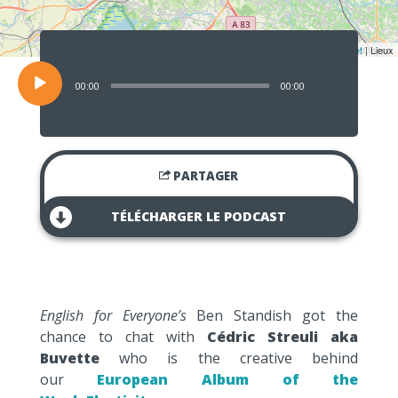
Lecteur
audio
Leaflet
| Lieux
00:00
00:00
PARTAGER
TÉLÉCHARGER LE PODCAST
English for Everyone’s
Ben Standish got the
chance to chat with
Cédric Streuli aka
Buvette
who is the creative behind
our
European Album of the