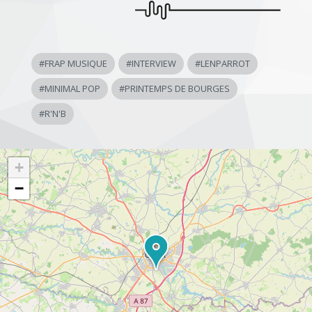
#
FRAP MUSIQUE
#
INTERVIEW
#
LENPARROT
#
MINIMAL POP
#
PRINTEMPS DE BOURGES
#
R'N'B
+
−