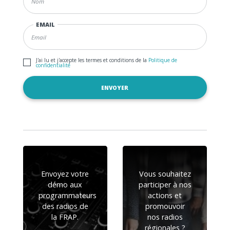
EMAIL
J'ai lu et j'accepte les termes et conditions de la
Politique de
confidentialité
Envoyez votre
Vous souhaitez
démo aux
participer à nos
programmateurs
actions et
des radios de
promouvoir
la FRAP.
nos radios
régionales ?