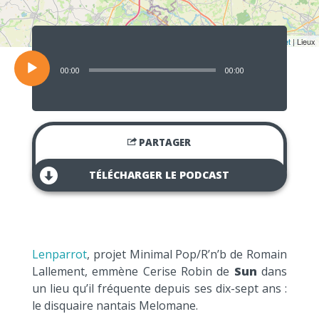
Lecteur
audio
Leaflet
| Lieux
00:00
00:00
PARTAGER
TÉLÉCHARGER LE PODCAST
Lenparrot
, projet Minimal Pop/R’n’b de Romain
Lallement, emmène Cerise Robin de
Sun
dans
un lieu qu’il fréquente depuis ses dix-sept ans :
le disquaire nantais Melomane.