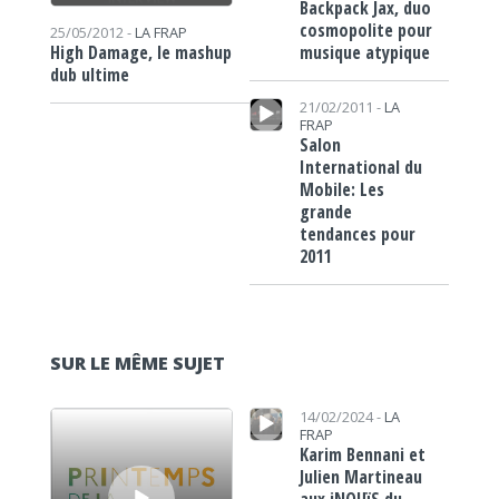
Backpack Jax, duo
cosmopolite pour
25/05/2012 -
LA FRAP
musique atypique
High Damage, le mashup
dub ultime
Lecteur audio
21/02/2011 -
LA
FRAP
Salon
International du
Mobile: Les
grande
tendances pour
2011
SUR LE MÊME SUJET
Lecteur audio
Lecteur audio
14/02/2024 -
LA
FRAP
Karim Bennani et
Julien Martineau
aux iNOUïS du