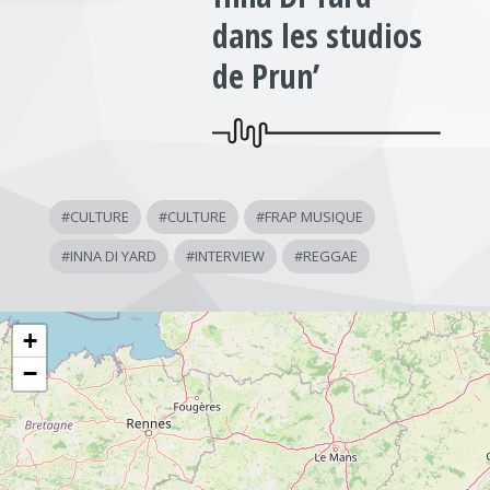
dans les studios
de Prun’
#
CULTURE
#
CULTURE
#
FRAP MUSIQUE
#
INNA DI YARD
#
INTERVIEW
#
REGGAE
+
−