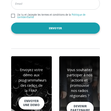
J'ai lu et j'accepte les termes et conditions de la
Politique de
confidentialité
Envoyez votre
Vous souhaitez
démo aux
participer à nos
programmateurs
actions et
des radios de
promouvoir
la FRAP.
nos radios
régionales ?
ENVOYER
UNE DEMO
DEVENIR
PARTENAIRE