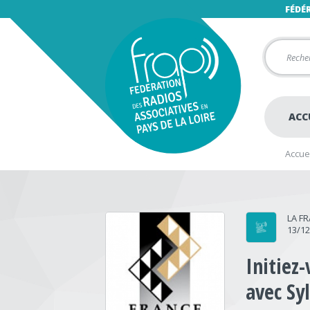
FÉDÉ
ACC
Accuei
LA F
13/1
Initiez
avec Sy