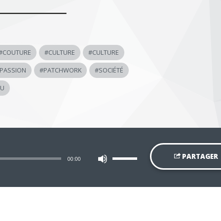
#
COUTURE
#
CULTURE
#
CULTURE
PASSION
#
PATCHWORK
#
SOCIÉTÉ
SU
Utilisez
PARTAGER
00:00
les
flèches
haut/bas
pour
augmenter
ou
diminuer
le