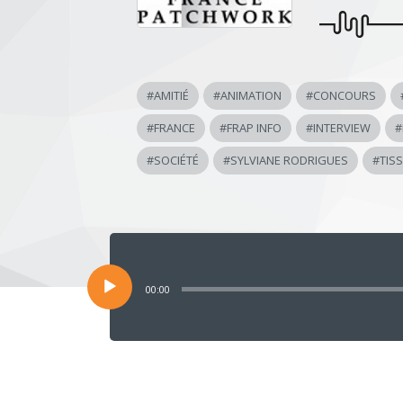
#
AMITIÉ
#
ANIMATION
#
CONCOURS
#
FRANCE
#
FRAP INFO
#
INTERVIEW
#
#
SOCIÉTÉ
#
SYLVIANE RODRIGUES
#
TIS
Lecteur
audio
00:00