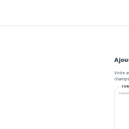
Ajou
Votre a
champs 
COM