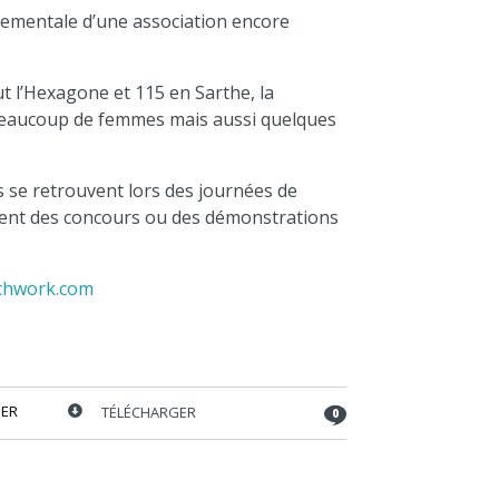
volume.
tementale d’une association encore
t l’Hexagone et 115 en Sarthe, la
 beaucoup de femmes mais aussi quelques
s se retrouvent lors des journées de
rement des concours ou des démonstrations
chwork.com
ER
TÉLÉCHARGER
0