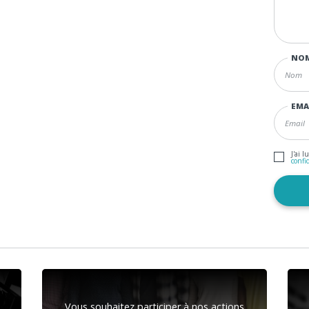
NO
EMA
J'ai l
confi
Vous souhaitez participer à nos actions