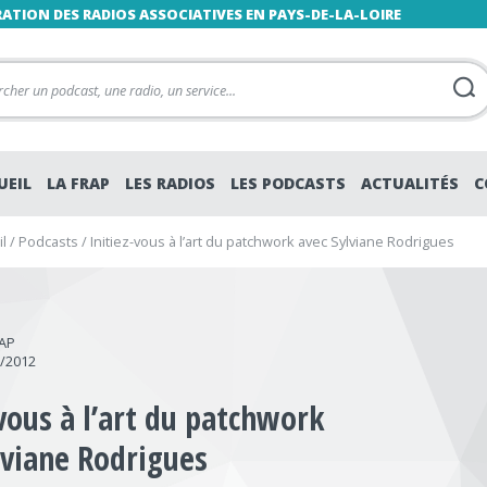
RATION DES RADIOS ASSOCIATIVES EN PAYS-DE-LA-LOIRE
UEIL
LA FRAP
LES RADIOS
LES PODCASTS
ACTUALITÉS
C
l
/
Podcasts
/
Initiez-vous à l’art du patchwork avec Sylviane Rodrigues
RAP
2/2012
-vous à l’art du patchwork
lviane Rodrigues