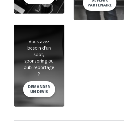
DEVENIR
PARTENAIRE
Vous avez
besoin d'un
spot,
sponsoring ou
publireportage
?
DEMANDER
UN DEVIS