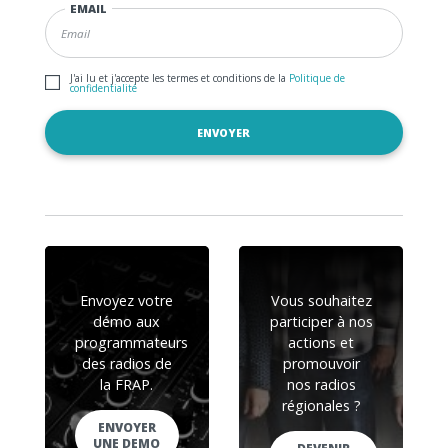
EMAIL
J'ai lu et j'accepte les termes et conditions de la
Politique de
confidentialité
Envoyez votre
Vous souhaitez
démo aux
participer à nos
programmateurs
actions et
des radios de
promouvoir
la FRAP.
nos radios
régionales ?
ENVOYER
UNE DEMO