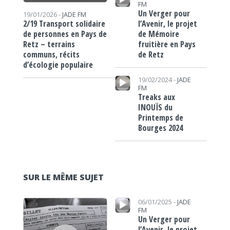
FM
Un Verger pour
19/01/2026 -
JADE FM
l’Avenir, le projet
2/19 Transport solidaire
de Mémoire
de personnes en Pays de
fruitière en Pays
Retz – terrains
de Retz
communs, récits
d’écologie populaire
Lecteur audio
19/02/2024 -
JADE
FM
Treaks aux
INOUÏS du
Printemps de
Bourges 2024
SUR LE MÊME SUJET
Lecteur audio
Lecteur audio
06/01/2025 -
JADE
FM
Un Verger pour
l’Avenir, le projet