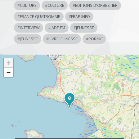
#
CULTURE
#
CULTURE
#
EDITIONS D'ORBESTIER
#
FRANCE QUATROMME
#
FRAP INFO
#
INTERVIEW
#
JADE FM
#
JEUNESSE
#
JEUNESSE
#
LIVRE JEUNESSE
#
PORNIC
+
−