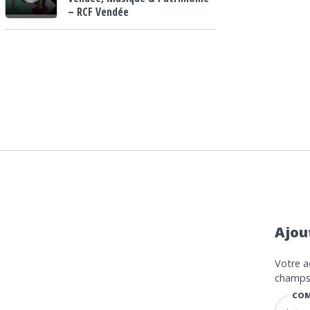
– RCF Vendée
Ajou
Votre a
champs 
COM