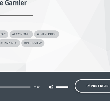
e Garnier
RAC
#
ECONOMIE
#
ENTREPRISE
#
FRAP INFO
#
INTERVIEW
Utilisez
PARTAGER
00:00
les
flèches
haut/bas
pour
augmenter
ou