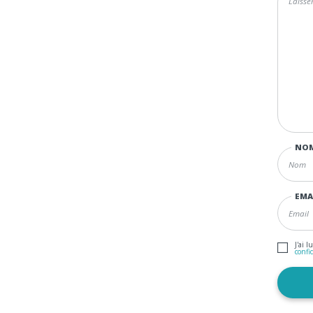
NO
EMA
J'ai l
confi