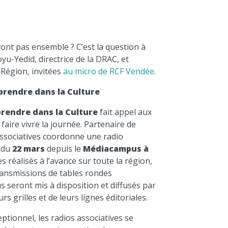
diminuer
le
volume.
ont pas ensemble ? C’est la question à
yu-Yedid, directrice de la DRAC, et
 Région, invitées
au micro de RCF Vendée
.
prendre dans la Culture
rendre dans la Culture
fait appel aux
faire vivre la journée. Partenaire de
Associatives coordonne une radio
 du
22 mars
depuis le
Médiacampus à
s réalisés à l’avance sur toute la région,
ransmissions de tables rondes
 seront mis à disposition et diffusés par
rs grilles et de leurs lignes éditoriales.
eptionnel, les radios associatives se