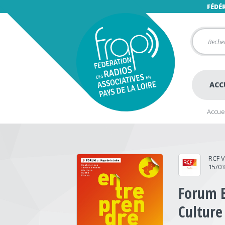
FÉDÉ
ACC
Accuei
RCF 
15/0
Forum E
Culture