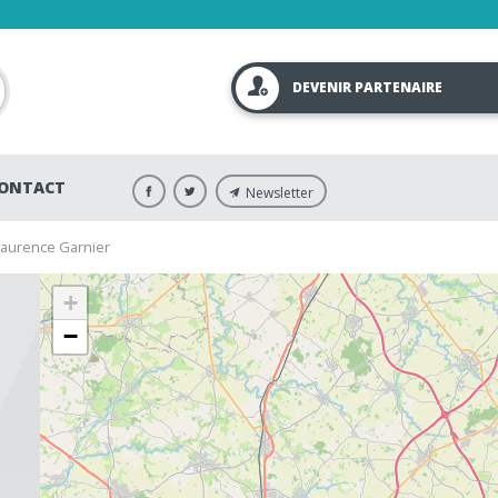
DEVENIR PARTENAIRE
ONTACT
Newsletter
 Laurence Garnier
+
−