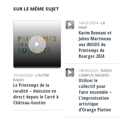
SUR LE MÊME SUJET
Lecteur audio
Lecteur audio
14/02/2024 -
LA
FRAP
Karim Bennani et
Julien Martineau
aux iNOUïS du
Printemps de
Bourges 2024
Lecteur audio
18/09/2023 -
RADIO
CAMPUS ANGERS
15/03/2024 -
L'AUTRE
Utiliser le
RADIO
Le Printemps de la
collectif pour
ruralité – émission en
faire ensemble –
direct depuis le Carré à
L’improvisation
Château-Gontier
artistique
d’Orange Platine