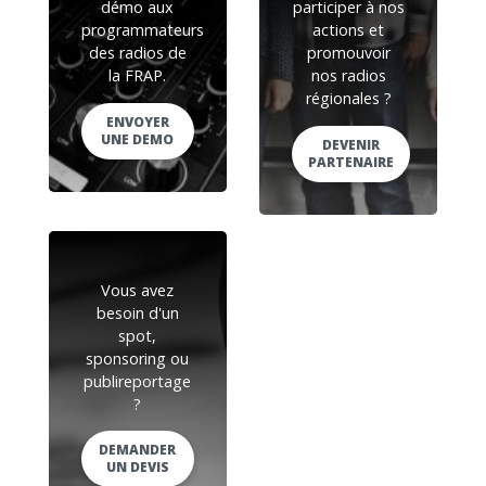
démo aux
participer à nos
programmateurs
actions et
des radios de
promouvoir
la FRAP.
nos radios
régionales ?
ENVOYER
UNE DEMO
DEVENIR
PARTENAIRE
Vous avez
besoin d'un
spot,
sponsoring ou
publireportage
?
DEMANDER
UN DEVIS