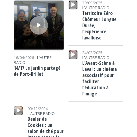
Lecteur audio
Lecteur audio
29/09/2025 -
L'AUTRE RADIO
Territoire Zéro
Chômeur Longue
Durée,
l’expérience
lavalloise
Lecteur audio
24/02/2025 -
L'AUTRE RADIO
16/04/2026 -
L'AUTRE
L’Avant-Scène à
RADIO
14/17 Le jardin partagé
Laval : un cinéma
de Port-Brillet
associatif pour
faciliter
l’éducation à
l’image
Lecteur audio
09/12/2024 -
L'AUTRE RADIO
Dealer de
Cookies : un
salon de thé pour