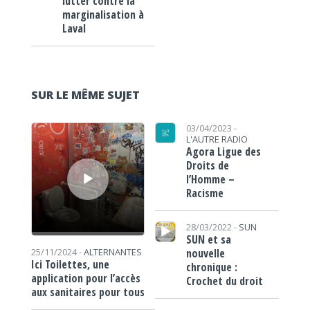
lutter contre la
marginalisation à
Laval
SUR LE MÊME SUJET
Lecteur audio
03/04/2023 -
L'AUTRE RADIO
Agora Ligue des
Droits de
l’Homme –
Racisme
Lecteur audio
28/03/2022 -
SUN
SUN et sa
nouvelle
25/11/2024 -
ALTERNANTES
Ici Toilettes, une
chronique :
application pour l’accès
Crochet du droit
aux sanitaires pour tous