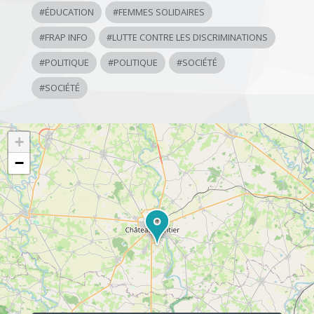
#
ÉDUCATION
#
FEMMES SOLIDAIRES
#
FRAP INFO
#
LUTTE CONTRE LES DISCRIMINATIONS
#
POLITIQUE
#
POLITIQUE
#
SOCIÉTÉ
#
SOCIÉTÉ
+
−