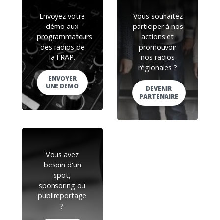
Envoyez votre
Vous souhaitez
démo aux
participer à nos
programmateurs
actions et
des radios de
promouvoir
la FRAP.
nos radios
régionales ?
ENVOYER
UNE DEMO
DEVENIR
PARTENAIRE
Vous avez
besoin d'un
spot,
sponsoring ou
publireportage
?