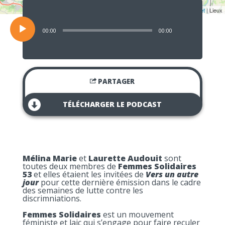
Lecteur
audio
Leaflet
| Lieux
00:00
00:00
PARTAGER
TÉLÉCHARGER LE PODCAST
Mélina Marie
et
Laurette Audouit
sont
toutes deux membres de
Femmes Solidaires
53
et elles étaient les invitées de
Vers un autre
jour
pour cette dernière émission dans le cadre
des semaines de lutte contre les
discrimniations.
Femmes Solidaires
est un mouvement
féministe et laic qui s’engage pour faire reculer