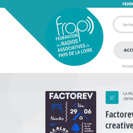
FÉDÉ
ACC
Accuei
LA F
28/0
Factorev
creativ