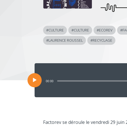
#
CULTURE
#
CULTURE
#
ECOREV
#
FA
#
LAURENCE ROUSSEL
#
RECYCLAGE
Lecteur
audio
00:00
Factorev se déroule le vendredi 29 juin 2