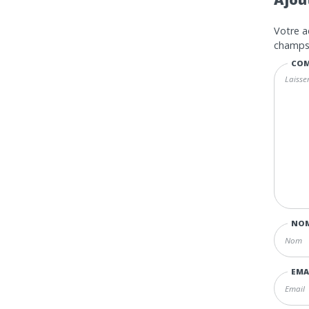
Votre a
champs 
COM
NO
EMA