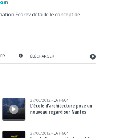
com
ociation Ecorev détaille le concept de
ER
TÉLÉCHARGER
0
Lecteur audio
27/06/2012 -
LA FRAP
L’école d’architecture pose un
nouveau regard sur Nantes
Lecteur audio
27/06/2012 -
LA FRAP