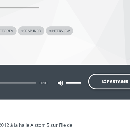
CTOREV
#
FRAP INFO
#
INTERVIEW
Utilisez
PARTAGER
00:00
les
flèches
haut/bas
pour
augmenter
ou
diminuer
le
volume.
012 à la halle Alstom 5 sur l’île de