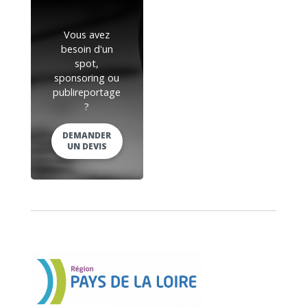
Vous avez
besoin d'un
spot,
sponsoring ou
publireportage
?
DEMANDER
UN DEVIS