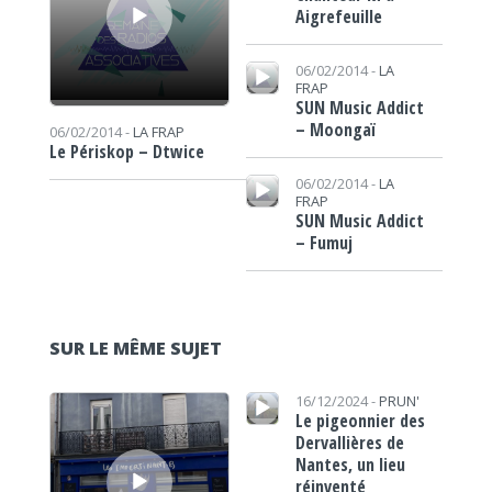
Aigrefeuille
Lecteur audio
06/02/2014 -
LA
FRAP
SUN Music Addict
– Moongaï
06/02/2014 -
LA FRAP
Le Périskop – Dtwice
Lecteur audio
06/02/2014 -
LA
FRAP
SUN Music Addict
– Fumuj
SUR LE MÊME SUJET
Lecteur audio
Lecteur audio
16/12/2024 -
PRUN'
Le pigeonnier des
Dervallières de
Nantes, un lieu
réinventé