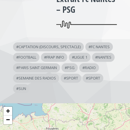
– PSG
#
CAPTATION (DISCOURS, SPECTACLE)
#
FC NANTES
#
FOOTBALL
#
FRAP INFO
#
LIGUE 1
#
NANTES
#
PARIS SAINT GERMAIN
#
PSG
#
RADIO
#
SEMAINE DES RADIOS
#
SPORT
#
SPORT
#
SUN
+
−