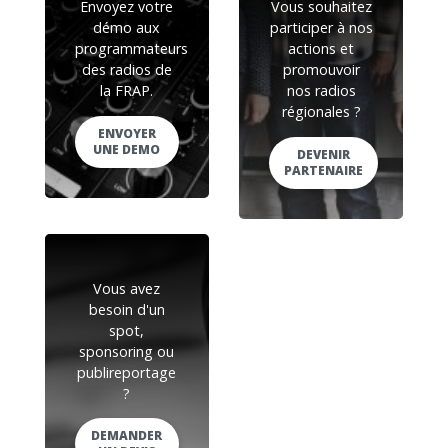
Envoyez votre
Vous souhaitez
démo aux
participer à nos
programmateurs
actions et
des radios de
promouvoir
la FRAP.
nos radios
régionales ?
ENVOYER
UNE DEMO
DEVENIR
PARTENAIRE
Vous avez
besoin d'un
spot,
sponsoring ou
publireportage
?
DEMANDER