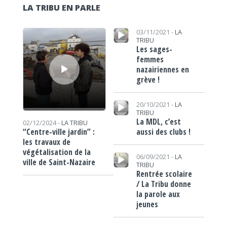
LA TRIBU EN PARLE
Lecteur audio
Lecteur audio
03/11/2021 -
LA
TRIBU
Les sages-
femmes
nazairiennes en
grève !
Lecteur audio
20/10/2021 -
LA
TRIBU
La MDL, c’est
02/12/2024 -
LA TRIBU
aussi des clubs !
“Centre-ville jardin” :
les travaux de
végétalisation de la
Lecteur audio
06/09/2021 -
LA
ville de Saint-Nazaire
TRIBU
Rentrée scolaire
/ La Tribu donne
la parole aux
jeunes