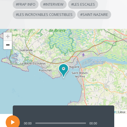
#
FRAP INFO
#
INTERVIEW
#
LES ESCALES
#
LES INCROYABLES COMESTIBLES
#
SAINT-NAZAIRE
+
−
Lecteur
audio
Leaflet
| Lieux
00:00
00:00