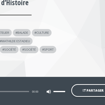
 d’Histoire
TELIER
#
BALADE
#
CULTURE
#
MATHILDE ESTADIEU
#
SOCIÉTÉ
#
SOCIÉTÉ
#
SPORT
Utilisez
PARTAGER
00:00
les
flèches
haut/bas
pour