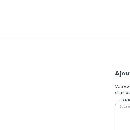
Ajou
Votre a
champs 
COM