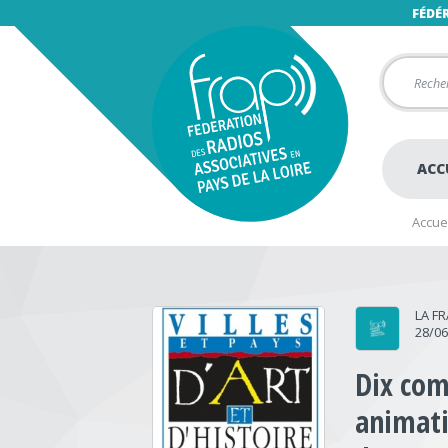
FÉDÉ
ACC
Accuei
LA F
28/0
Dix com
animati