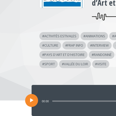
d’Art et
#
ACTIVITÉS ESTIVALES
#
ANIMATIONS
#
A
#
CULTURE
#
FRAP INFO
#
INTERVIEW
#
PAYS D'ART ET D'HISTOIRE
#
RANDONNÉ
#
SPORT
#
VALLÉE DU LOIR
#
VISITE
Lecteur
audio
00:00