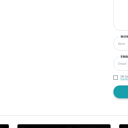
NO
EMA
J'ai l
confi