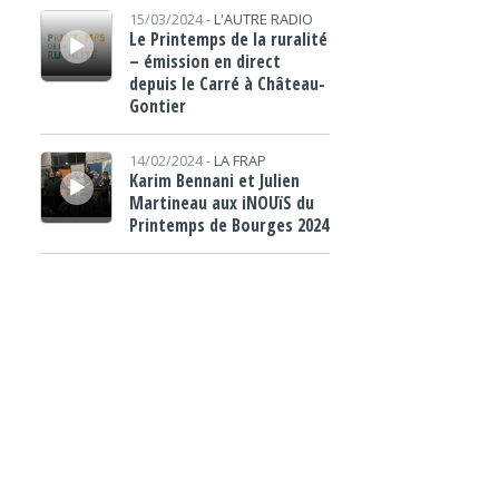
Lecteur audio
15/03/2024 -
L'AUTRE RADIO
Le Printemps de la ruralité
– émission en direct
depuis le Carré à Château-
Gontier
Lecteur audio
14/02/2024 -
LA FRAP
Karim Bennani et Julien
Martineau aux iNOUïS du
Printemps de Bourges 2024