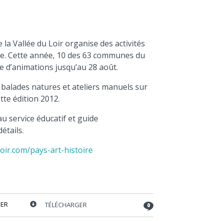
augmenter
ou
diminuer
le
volume.
e la Vallée du Loir organise des activités
oire. Cette année, 10 des 63 communes du
ne d’animations jusqu’au 28 août.
 balades natures et ateliers manuels sur
te édition 2012.
u service éducatif et guide
étails.
oir.com/pays-art-histoire
ER
TÉLÉCHARGER
0