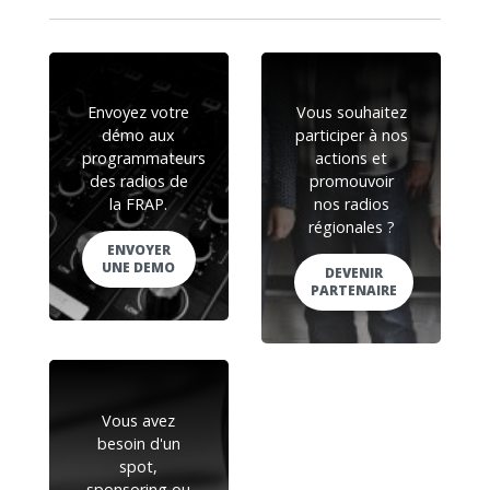
Envoyez votre
Vous souhaitez
démo aux
participer à nos
programmateurs
actions et
des radios de
promouvoir
la FRAP.
nos radios
régionales ?
ENVOYER
UNE DEMO
DEVENIR
PARTENAIRE
Vous avez
besoin d'un
spot,
sponsoring ou