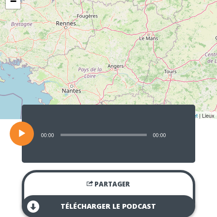
−
Lecteur
audio
Leaflet
| Lieux
00:00
00:00
PARTAGER
TÉLÉCHARGER LE PODCAST