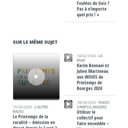
Foulées du Gois ?
Pas à n’importe
quel prix ! »
SUR LE MÊME SUJET
Lecteur audio
Lecteur audio
14/02/2024 -
LA
FRAP
Karim Bennani et
Julien Martineau
aux iNOUïS du
Printemps de
Bourges 2024
Lecteur audio
18/09/2023 -
RADIO
CAMPUS ANGERS
15/03/2024 -
L'AUTRE
Utiliser le
RADIO
Le Printemps de la
collectif pour
ruralité – émission en
faire ensemble –