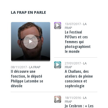
LA FRAP EN PARLE
Lecteur audio
Lecteur audio
13/07/2017 -
LA
FRAP
Le Festival
Pil’Ours et ces
femmes qui
photographient
le monde
Lecteur audio
27/01/2017 -
LA
FRAP
08/11/2017 -
LA FRAP
A Challans, des
Il découvre une
ateliers de pleine
fonction, le député
conscience et
Philippe Latombe se
sophrologie
dévoile
Lecteur audio
18/11/2016 -
LA
FRAP
Jo Cesbron : « Les