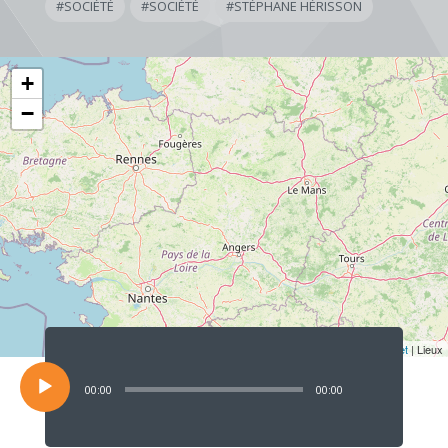
#
SOCIÉTÉ
#
SOCIÉTÉ
#
STÉPHANE HÉRISSON
+
−
Lecteur
audio
Leaflet
| Lieux
00:00
00:00