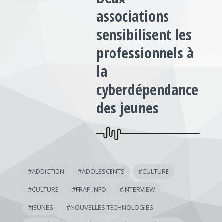
associations
sensibilisent les
professionnels à
la
cyberdépendance
des jeunes
#
ADDICTION
#
ADOLESCENTS
#
CULTURE
#
CULTURE
#
FRAP INFO
#
INTERVIEW
#
JEUNES
#
NOUVELLES TECHNOLOGIES