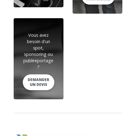
Vous avez
besoin d'un
spot,
sponsoring ou
publireportage
?
DEMANDER
UN DEVIS