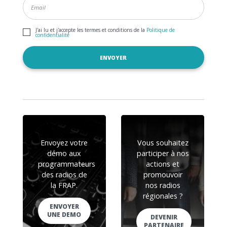
J'ai lu et j'accepte les termes et conditions de la
Politique de
confidentialité
Envoyez votre
Vous souhaitez
démo aux
participer à nos
programmateurs
actions et
des radios de
promouvoir
la FRAP.
nos radios
régionales ?
ENVOYER
UNE DEMO
DEVENIR
PARTENAIRE