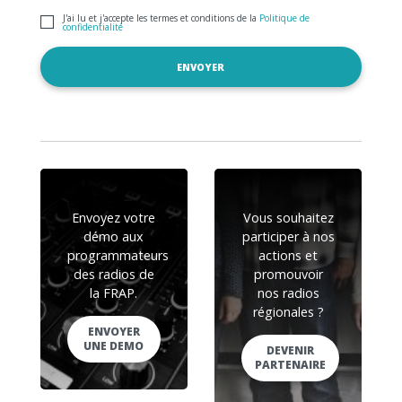
J'ai lu et j'accepte les termes et conditions de la
Politique de
confidentialité
Envoyez votre
Vous souhaitez
démo aux
participer à nos
programmateurs
actions et
des radios de
promouvoir
la FRAP.
nos radios
régionales ?
ENVOYER
UNE DEMO
DEVENIR
PARTENAIRE