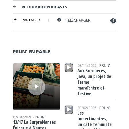
RETOUR AUX PODCASTS
PARTAGER
TÉLÉCHARGER
0
PRUN' EN PARLE
Lecteur audio
Lecteur audio
03/11/2025 -
PRUN'
Aux Sorinières,
Java, un projet de
ferme
maraîchère et
festive
Lecteur audio
03/02/2025 -
PRUN'
Les
07/04/2026 -
PRUN'
Impertinant·es,
13/17 La SurpreNantes
un café féministe
Épicerie à Nantes