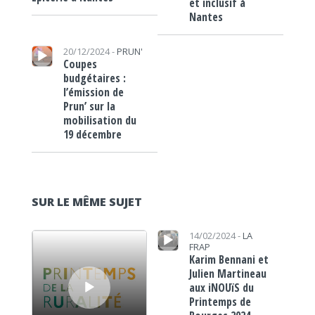
et inclusif à
Nantes
Lecteur audio
20/12/2024 -
PRUN'
Coupes
budgétaires :
l’émission de
Prun’ sur la
mobilisation du
19 décembre
SUR LE MÊME SUJET
Lecteur audio
Lecteur audio
14/02/2024 -
LA
FRAP
Karim Bennani et
Julien Martineau
aux iNOUïS du
Printemps de