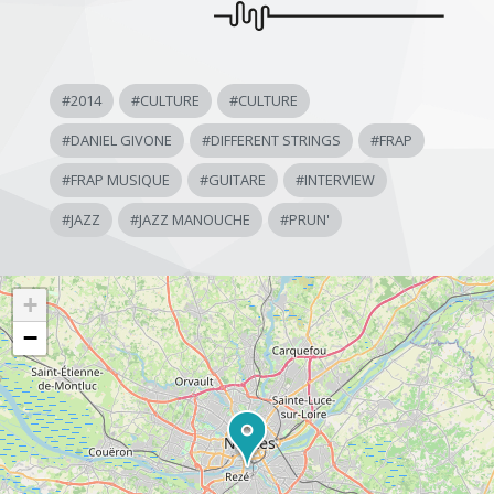
#
2014
#
CULTURE
#
CULTURE
#
DANIEL GIVONE
#
DIFFERENT STRINGS
#
FRAP
#
FRAP MUSIQUE
#
GUITARE
#
INTERVIEW
#
JAZZ
#
JAZZ MANOUCHE
#
PRUN'
+
−