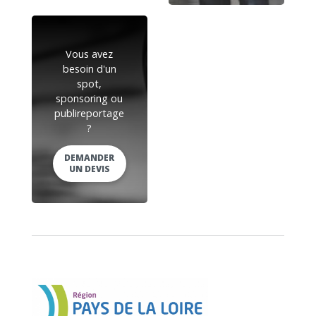
Vous avez
besoin d'un
spot,
sponsoring ou
publireportage
?
DEMANDER
UN DEVIS