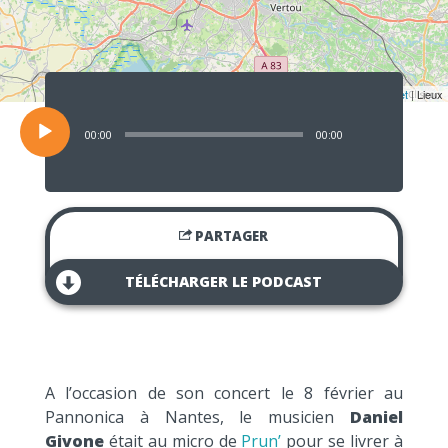
Lecteur
audio
Leaflet
| Lieux
00:00
00:00
PARTAGER
TÉLÉCHARGER LE PODCAST
A l’occasion de son concert le 8 février au
Pannonica à Nantes, le musicien
Daniel
Givone
était au micro de
Prun’
pour se livrer à