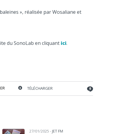
baleines », réalisée par Wosaliane et
site du SonoLab en cliquant
ici
.
ER
TÉLÉCHARGER
0
Lecteur audio
27/01/2025 -
JET FM