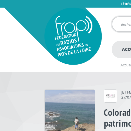
FÉDÉ
ACC
Accuei
JET F
27/0
Colorad
patrimo