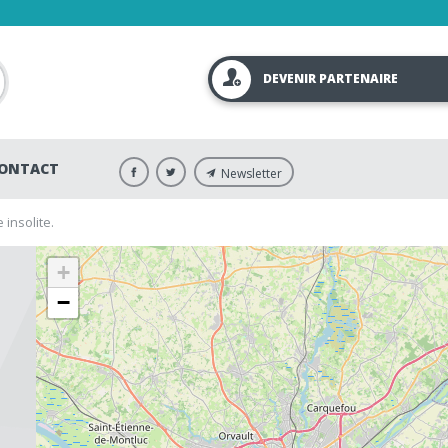
DEVENIR PARTENAIRE
ONTACT
Newsletter
 insolite.
+
−