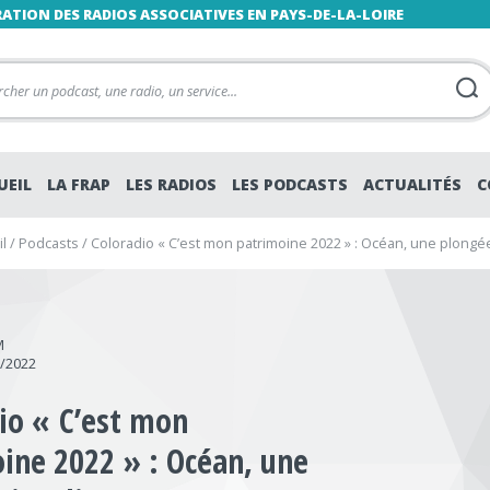
RATION DES RADIOS ASSOCIATIVES EN PAYS-DE-LA-LOIRE
UEIL
LA FRAP
LES RADIOS
LES PODCASTS
ACTUALITÉS
C
l
/
Podcasts
/
Coloradio « C’est mon patrimoine 2022 » : Océan, une plongée
M
7/2022
io « C’est mon
ine 2022 » : Océan, une