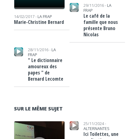
Lecteur audio
29/11/2016 -
LA
FRAP
Le café de la
14/02/2017 -
LA FRAP
famille que nous
Marie-Christine Bernard
présente Bruno
Nicolas
Lecteur audio
28/11/2016 -
LA
FRAP
" Le dictionnaire
amoureux des
papes " de
Bernard Lecomte
SUR LE MÊME SUJET
Lecteur audio
Lecteur audio
25/11/2024 -
ALTERNANTES
Ici Toilettes, une