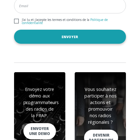
J'ai lu et j'accepte les termes et conditions de la
Politique de
confidentialité
Envoyez votre
Vous souhaitez
démo aux
participer à nos
programmateurs
actions et
des radios de
promouvoir
la FRAP.
nos radios
régionales ?
ENVOYER
UNE DEMO
DEVENIR