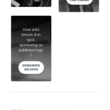
PARTENAIRE
Vous avez
besoin d'un
spot,
sponsoring ou
publireportage
?
DEMANDER
UN DEVIS