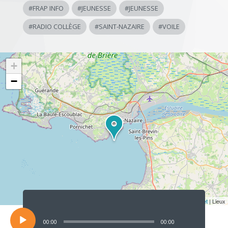
#
FRAP INFO
#
JEUNESSE
#
JEUNESSE
#
RADIO COLLÈGE
#
SAINT-NAZAIRE
#
VOILE
+
−
Lecteur
audio
Leaflet
| Lieux
00:00
00:00