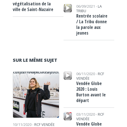
végétalisation de la
Lecteur audio
06/09/2021 -
LA
ville de Saint-Nazaire
TRIBU
Rentrée scolaire
/ La Tribu donne
la parole aux
jeunes
SUR LE MÊME SUJET
Lecteur audio
https://www.lafrap.fr/wp-content/uploads/2020/11/crémer.jpg
06/11/2020 -
RCF
VENDÉE
Vendée Globe
2020 : Louis
Burton avant le
départ
Lecteur audio
03/11/2020 -
RCF
VENDÉE
Vendée Globe
10/11/2020 -
RCF VENDÉE