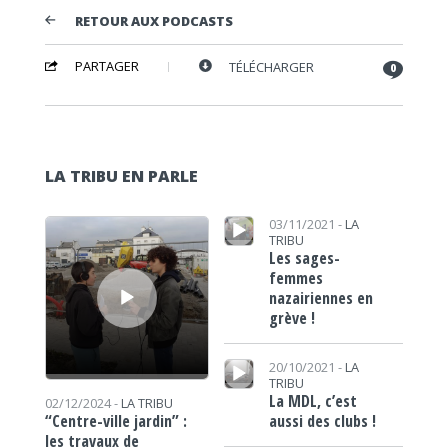
RETOUR AUX PODCASTS
PARTAGER
TÉLÉCHARGER
0
LA TRIBU EN PARLE
Lecteur audio
Lecteur audio
03/11/2021 -
LA
TRIBU
Les sages-
femmes
nazairiennes en
grève !
Lecteur audio
20/10/2021 -
LA
TRIBU
La MDL, c’est
02/12/2024 -
LA TRIBU
aussi des clubs !
“Centre-ville jardin” :
les travaux de