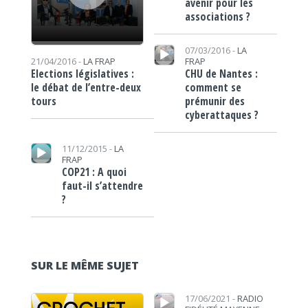
avenir pour les
associations ?
Lecteur audio
07/03/2016 -
LA
FRAP
21/04/2016 -
LA FRAP
CHU de Nantes :
Elections législatives :
comment se
le débat de l’entre-deux
prémunir des
tours
cyberattaques ?
Lecteur audio
11/12/2015 -
LA
FRAP
COP21 : A quoi
faut-il s’attendre
?
SUR LE MÊME SUJET
Lecteur audio
Lecteur audio
17/06/2021 -
RADIO