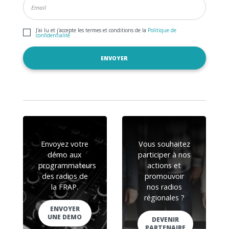
J'ai lu et j'accepte les termes et conditions de la
Politique de
confidentialité
Envoyez votre
Vous souhaitez
démo aux
participer à nos
programmateurs
actions et
des radios de
promouvoir
la FRAP.
nos radios
régionales ?
ENVOYER
UNE DEMO
DEVENIR
PARTENAIRE