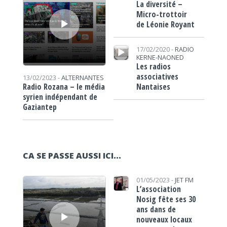
La diversité –
Micro-trottoir
de Léonie Royant
Lecteur audio
17/02/2020 -
RADIO
KERNE-NAONED
Les radios
associatives
13/02/2023 -
ALTERNANTES
Nantaises
Radio Rozana – le média
syrien indépendant de
Gaziantep
CA SE PASSE AUSSI ICI...
Lecteur audio
01/05/2023 -
JET FM
L’association
Nosig fête ses 30
ans dans de
nouveaux locaux