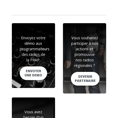
Envoyez votre
Vous souhaitez
démo aux
participer à nos
programmateurs
actions et
des radios de
promouvoir
la FRAP.
nos radios
régionales ?
ENVOYER
UNE DEMO
DEVENIR
PARTENAIRE
Vous avez
besoin d'un