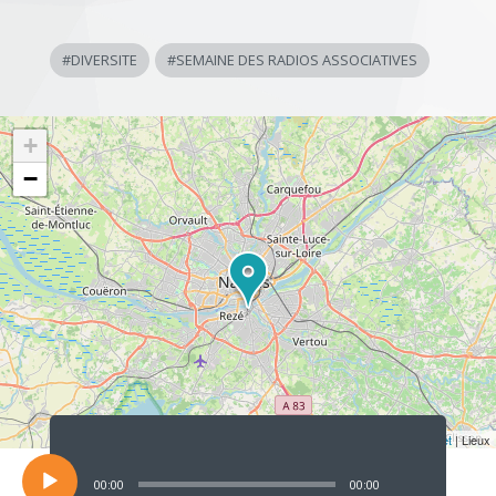
#
DIVERSITE
#
SEMAINE DES RADIOS ASSOCIATIVES
+
−
Lecteur
audio
Leaflet
| Lieux
00:00
00:00