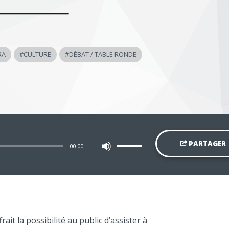
RA
#
CULTURE
#
DÉBAT / TABLE RONDE
Utilisez
PARTAGER
00:00
les
flèches
haut/bas
pour
augmenter
ou
diminuer
le
volume.
rait la possibilité au public d’assister à