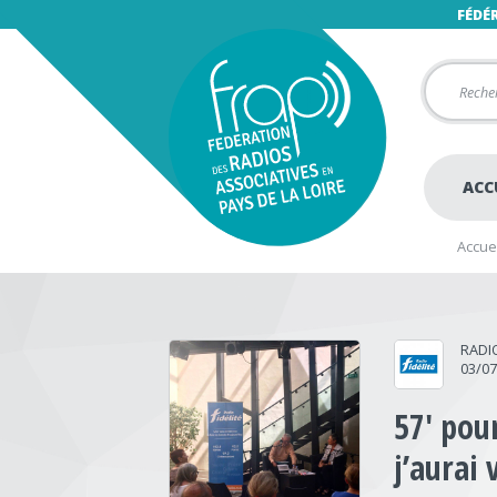
FÉDÉ
ACC
Accuei
RADIO
03/0
57′ pou
j’aurai