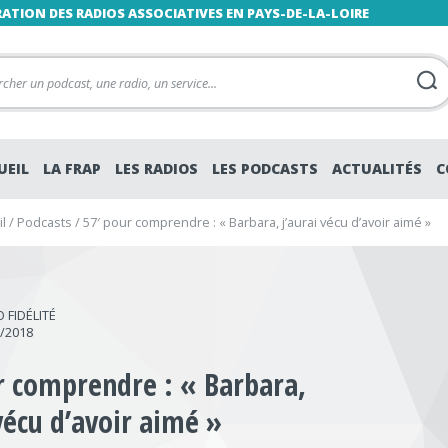
RATION DES RADIOS ASSOCIATIVES EN PAYS-DE-LA-LOIRE
UEIL
LA FRAP
LES RADIOS
LES PODCASTS
ACTUALITÉS
C
l
/
Podcasts
/
57′ pour comprendre : « Barbara, j’aurai vécu d’avoir aimé »
 FIDÉLITÉ
7/2018
r comprendre : « Barbara,
 vécu d’avoir aimé »