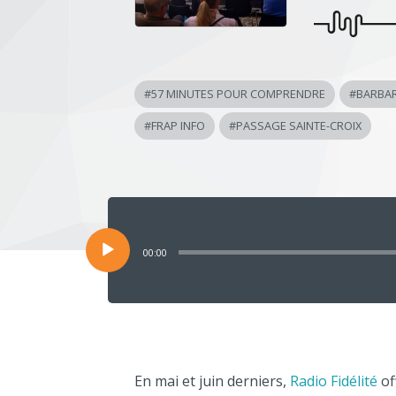
#
57 MINUTES POUR COMPRENDRE
#
BARBA
#
FRAP INFO
#
PASSAGE SAINTE-CROIX
Lecteur
audio
00:00
En mai et juin derniers,
Radio Fidélité
off