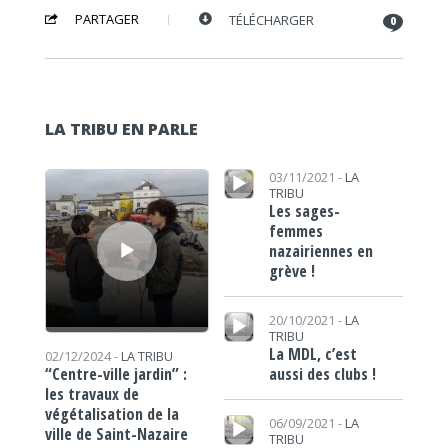
PARTAGER
TÉLÉCHARGER
0
LA TRIBU EN PARLE
Lecteur audio
Lecteur audio
03/11/2021 -
LA
TRIBU
Les sages-
femmes
nazairiennes en
grève !
Lecteur audio
20/10/2021 -
LA
TRIBU
La MDL, c’est
02/12/2024 -
LA TRIBU
aussi des clubs !
“Centre-ville jardin” :
les travaux de
végétalisation de la
Lecteur audio
06/09/2021 -
LA
ville de Saint-Nazaire
TRIBU