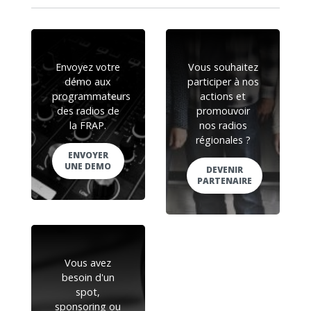
Envoyez votre
Vous souhaitez
démo aux
participer à nos
programmateurs
actions et
des radios de
promouvoir
la FRAP.
nos radios
régionales ?
ENVOYER
UNE DEMO
DEVENIR
PARTENAIRE
Vous avez
besoin d'un
spot,
sponsoring ou