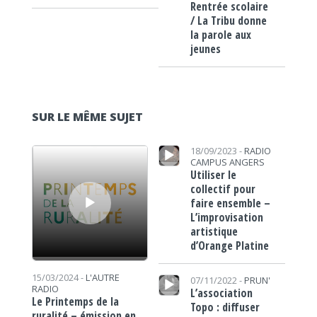
Rentrée scolaire
/ La Tribu donne
la parole aux
jeunes
SUR LE MÊME SUJET
Lecteur audio
Lecteur audio
18/09/2023 -
RADIO
CAMPUS ANGERS
Utiliser le
collectif pour
faire ensemble –
L’improvisation
artistique
d’Orange Platine
Lecteur audio
15/03/2024 -
L'AUTRE
07/11/2022 -
PRUN'
RADIO
L’association
Le Printemps de la
Topo : diffuser
ruralité – émission en