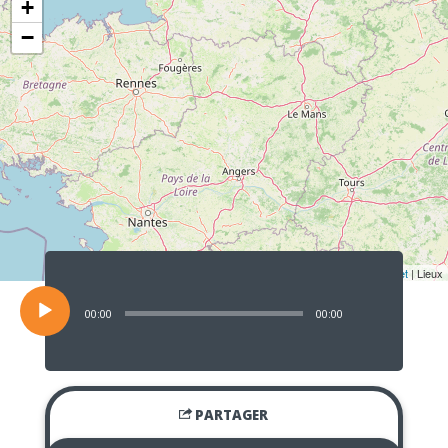
+
−
Lecteur
audio
Leaflet
| Lieux
00:00
00:00
PARTAGER