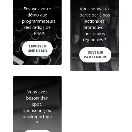
Envoyez votre
Vous souhaitez
démo aux
participer à nos
programmateurs
actions et
des radios de
promouvoir
la FRAP.
nos radios
régionales ?
ENVOYER
UNE DEMO
DEVENIR
PARTENAIRE
Vous avez
besoin d'un
spot,
sponsoring ou
publireportage
?