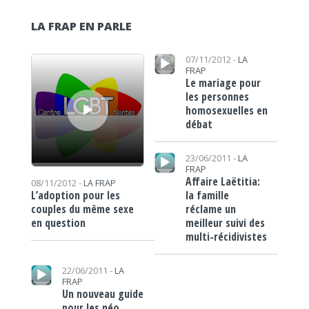
LA FRAP EN PARLE
Lecteur audio
Lecteur audio
07/11/2012 -
LA
FRAP
Le mariage pour
les personnes
homosexuelles en
débat
Lecteur audio
23/06/2011 -
LA
FRAP
Affaire Laëtitia:
08/11/2012 -
LA FRAP
la famille
L’adoption pour les
réclame un
couples du même sexe
meilleur suivi des
en question
multi-récidivistes
Lecteur audio
22/06/2011 -
LA
FRAP
Un nouveau guide
pour les néo