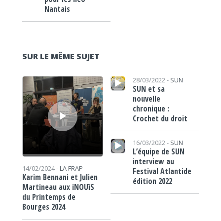
Nantais
SUR LE MÊME SUJET
Lecteur audio
Lecteur audio
28/03/2022 -
SUN
SUN et sa
nouvelle
chronique :
Crochet du droit
Lecteur audio
16/03/2022 -
SUN
L’équipe de SUN
interview au
14/02/2024 -
LA FRAP
Festival Atlantide
Karim Bennani et Julien
édition 2022
Martineau aux iNOUïS
du Printemps de
Bourges 2024