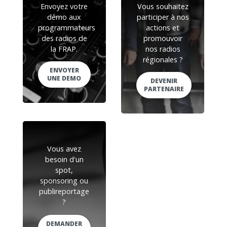
Envoyez votre
Vous souhaitez
démo aux
participer à nos
programmateurs
actions et
des radios de
promouvoir
la FRAP.
nos radios
régionales ?
ENVOYER
UNE DEMO
DEVENIR
PARTENAIRE
Vous avez
besoin d'un
spot,
sponsoring ou
publireportage
?
DEMANDER