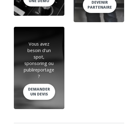
UNE DEMO
DEVENIR
PARTENAIRE
Vous avez
besoin d'un
spot,
sponsoring ou
publireportage
?
DEMANDER
UN DEVIS