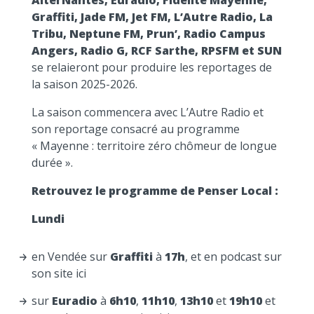
AlterNantes, Euradio, Fidélité Mayenne,
Graffiti, Jade FM, Jet FM, L’Autre Radio, La
Tribu, Neptune FM, Prun’, Radio Campus
Angers, Radio G, RCF Sarthe, RPSFM et SUN
se relaieront pour produire les reportages de
la saison 2025-2026.
La saison commencera avec L’Autre Radio et
son reportage consacré au programme
« Mayenne : territoire zéro chômeur de longue
durée ».
Retrouvez le programme de Penser Local :
Lundi
en Vendée sur
Graffiti
à
17h
, et en podcast sur
son site
ici
sur
Euradio
à
6h10
,
11h10
,
13h10
et
19h10
et