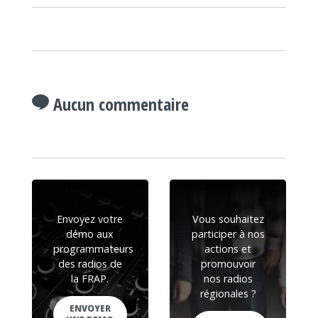
Aucun commentaire
Envoyez votre
Vous souhaitez
démo aux
participer à nos
programmateurs
actions et
des radios de
promouvoir
la FRAP.
nos radios
régionales ?
ENVOYER