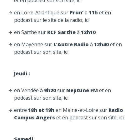
et en podcast sur son site,
ic
i
en Loire-Atlantique sur
Prun’
à
11h
et en
podcast sur le site de la radio,
ici
en Sarthe sur
RCF Sarthe
à
12h10
en Mayenne sur
L’Autre Radio
à
12h40
et en
podcast sur son site,
ici
Jeudi :
en Vendée à
9h20
sur
Neptune FM
et en
podcast sur son site,
ici
entre
18h et 19h
en Maine-et-Loire sur
Radio
Campus Angers
et en podcast sur son site,
ici
Samedi