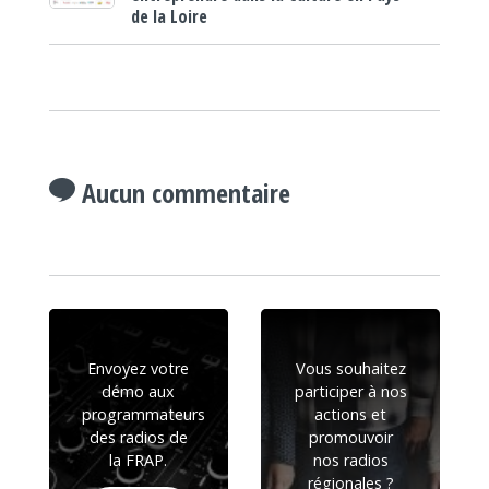
de la Loire
Aucun commentaire
Envoyez votre
Vous souhaitez
démo aux
participer à nos
programmateurs
actions et
des radios de
promouvoir
la FRAP.
nos radios
régionales ?