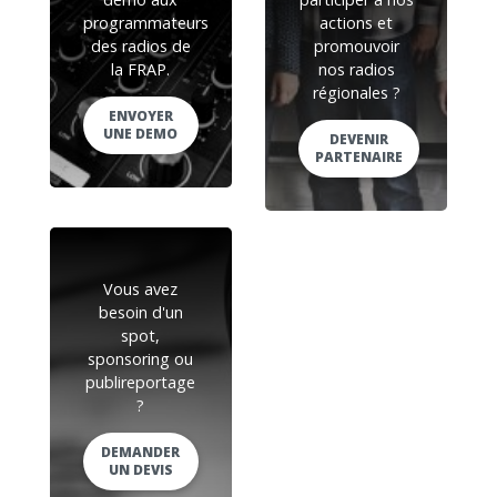
programmateurs
actions et
des radios de
promouvoir
la FRAP.
nos radios
régionales ?
ENVOYER
UNE DEMO
DEVENIR
PARTENAIRE
Vous avez
besoin d'un
spot,
sponsoring ou
publireportage
?
DEMANDER
UN DEVIS