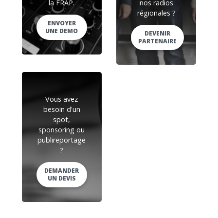
la FRAP.
nos radios
régionales ?
ENVOYER
UNE DEMO
DEVENIR
PARTENAIRE
Vous avez
besoin d'un
spot,
sponsoring ou
publireportage
?
DEMANDER
UN DEVIS