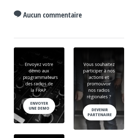
Aucun commentaire
Envoyez votre
Vous souhaitez
démo aux
participer à nos
programmateurs
actions et
des radios de
promouvoir
la FRAP.
nos radios
régionales ?
ENVOYER
UNE DEMO
DEVENIR
PARTENAIRE