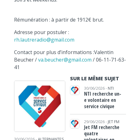
Rémunération : à partir de 1912€ brut.
Adresse pour postuler :
rh.lautreradio@gmail.com
Contact pour plus d’informations :Valentin
Beucher /
va.beucher@gmail.com
/ 06-11-71-63-
41
SUR LE MÊME SUJET
30/06/2026 -
NTI
NTI recherche un-
e volontaire en
service civique
29/06/2026 -
JET FM
Jet FM recherche
quatre
volontaires en
30/06/2026 -
ALTERNANTES