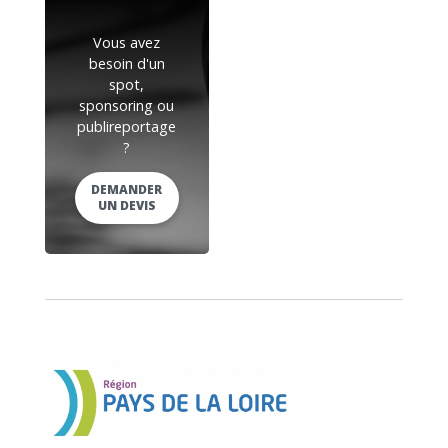
Vous avez
besoin d'un
spot,
sponsoring ou
publireportage
?
DEMANDER
UN DEVIS