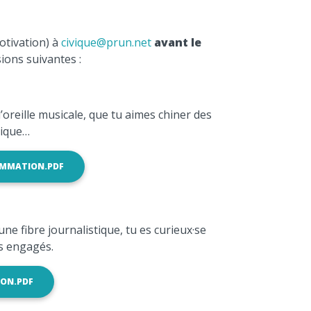
otivation) à
civique@prun.net
avant le
ions suivantes :
 l’oreille musicale, que tu aimes chiner des
sique…
AMMATION.PDF
 une fibre journalistique, tu es curieux·se
ts engagés.
ION.PDF