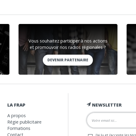
Vous souhaitez participer à nos actions
et promouvoir nos radios régionales ?
DEVENIR PARTENAIRE
LA FRAP
NEWSLETTER
A propos
Régie publicitaire
Formations
Contact
J'ai lu et j'accepte les t