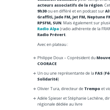
acteurs associatifs de la région
. Ce
9h30
ou en différé et en podcast sur
Al
Graffiti, Jade FM, Jet FM, Neptune F
RPSFM, SUN
. Mais également sur plus
Radio Alpa
(radio adhérente de la FRA
Radio Prévert
.
Avec en plateau :
Philippe Doux – Coprésident du
Mouve
COORACE
Un ou une représentante de la
FAS
(
Fé
Solidarité
)
Olivier Tura, directeur de
Trempo
et vi
Adèle Spieser et Stéphanie Lechêne, dire
régionale dédiée au livre