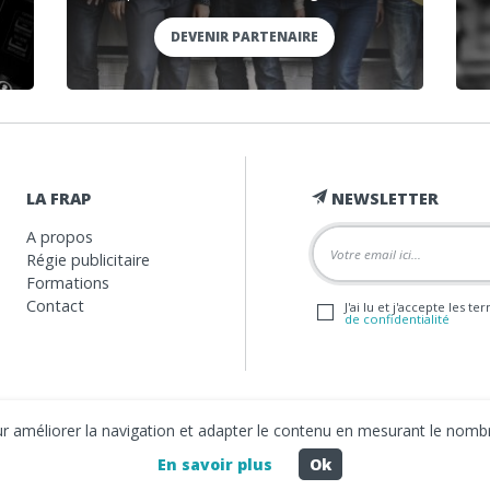
DEVENIR PARTENAIRE
LA FRAP
NEWSLETTER
A propos
Régie publicitaire
Formations
Contact
J'ai lu et j'accepte les t
de confidentialité
our améliorer la navigation et adapter le contenu en mesurant le nombr
En savoir plus
Ok
2026 La FRAP -
Mentions légales
-
Politique de confidentialité
- Création
Bus