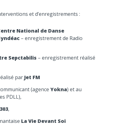
terventions et d’enregistrements :
entre National de Danse
Syndéac
– enregistrement de Radio
re Sepctabilis
– enregistrement réalisé
réalisé par
Jet FM
 communicant (agence
Yokna
) et au
des PDLL),
 303
,
 nantaise
La Vie Devant Soi