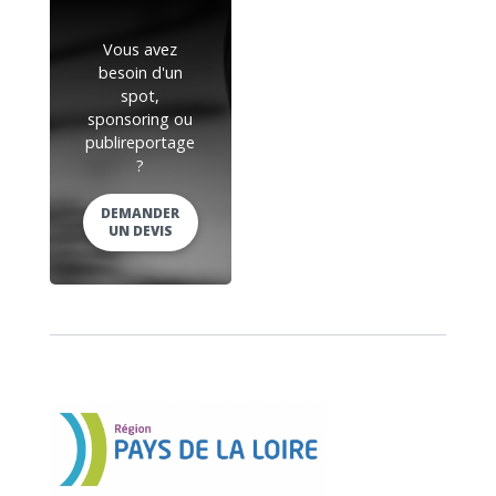
Vous avez
besoin d'un
spot,
sponsoring ou
publireportage
?
DEMANDER
UN DEVIS