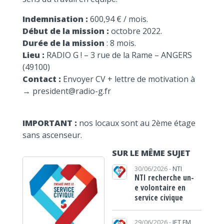
Indemnisation :
600,94 € / mois.
Début de la mission :
octobre 2022.
Durée de la mission
: 8 mois.
Lieu :
RADIO G ! – 3 rue de la Rame – ANGERS
(49100)
Contact :
Envoyer CV + lettre de motivation à
→ president@radio-g.fr
IMPORTANT :
nos locaux sont au 2ème étage
sans ascenseur.
SUR LE MÊME SUJET
30/06/2026 -
NTI
NTI recherche un-
e volontaire en
service civique
29/06/2026 -
JET FM