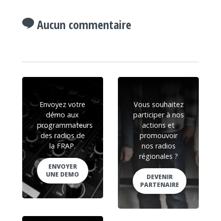
Aucun commentaire
Envoyez votre
Vous souhaitez
démo aux
participer à nos
programmateurs
actions et
des radios de
promouvoir
la FRAP.
nos radios
régionales ?
ENVOYER
UNE DEMO
DEVENIR
PARTENAIRE