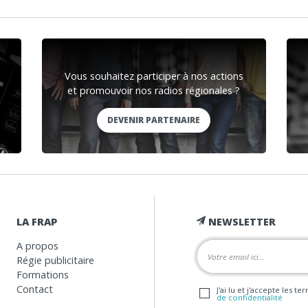
Vous souhaitez participer à nos actions
et promouvoir nos radios régionales ?
DEVENIR PARTENAIRE
LA FRAP
NEWSLETTER
A propos
Régie publicitaire
Formations
Contact
J'ai lu et j'accepte les t
de confidentialité