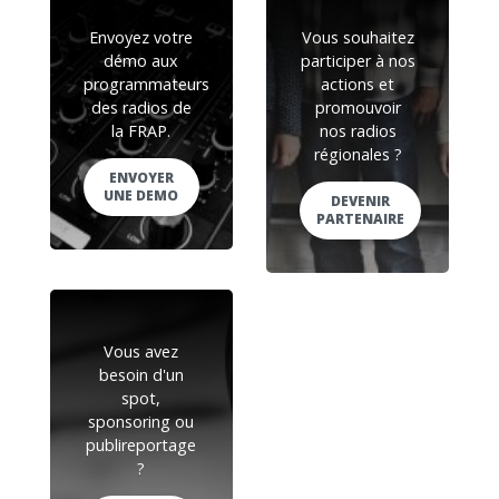
Envoyez votre
Vous souhaitez
démo aux
participer à nos
programmateurs
actions et
des radios de
promouvoir
la FRAP.
nos radios
régionales ?
ENVOYER
UNE DEMO
DEVENIR
PARTENAIRE
Vous avez
besoin d'un
spot,
sponsoring ou
publireportage
?