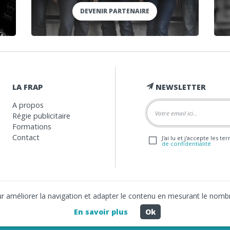
DEVENIR PARTENAIRE
LA FRAP
NEWSLETTER
A propos
Régie publicitaire
Formations
Contact
J'ai lu et j'accepte les t
de confidentialité
our améliorer la navigation et adapter le contenu en mesurant le nombr
En savoir plus
Ok
2026 La FRAP -
Mentions légales
-
Politique de confidentialité
- Création
Bus