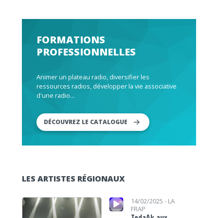
FORMATIONS
PROFESSIONNELLES
Animer un plateau radio, diversifier les
ressources radios, développer la vie associative
d'une radio...
DÉCOUVREZ LE CATALOGUE
LES ARTISTES RÉGIONAUX
Lecteur audio
Lecteur audio
14/02/2025 -
LA
FRAP
TedaAk aux