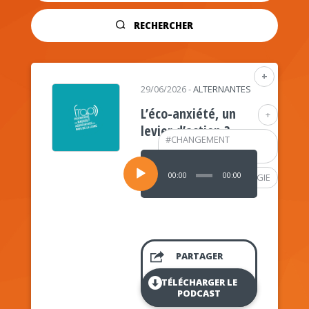
RECHERCHER
+
29/06/2026
-
ALTERNANTES
L’éco-anxiété, un
+
levier d’action ?
#
CHANGEMENT
CLIMATIQUE
Lecteur
audio
00:00
00:00
#
PSYCHOLOGIE
PARTAGER
TÉLÉCHARGER LE
PODCAST