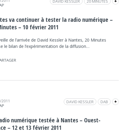
2/2011
DAVID KESSLER
20 MINUTES
+
RAP
RADIO NUMÉRIQUE TERRESTRE
RNT
REVUE DE PRESSE
tes va continuer à tester la radio numérique –
Minutes – 10 février 2011
veille de l’arrivée de David Kessler à Nantes, 20 Minutes
e le bilan de l’expérimentation de la diffusion…
ARTAGER
2/2011
DAVID KESSLER
DAB
+
RAP
RADIO NUMÉRIQUE TERRESTRE
SILLON DE BRETAGNE
RNT
REVUE DE PRESSE
radio numérique testée à Nantes – Ouest-
ce – 12 et 13 février 2011