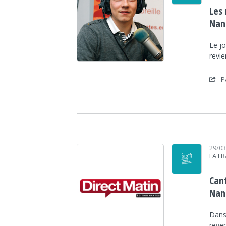
Les
Nan
Le j
revie
P
29/0
LA F
Can
Nan
Dans
reven