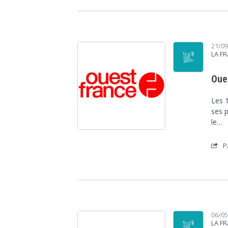
21/0
LA F
Oue
Les 
ses 
le…
P
06/0
LA F