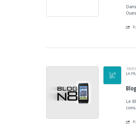
Dans
Ouest
P
19/0
LA F
Blog
Le Bl
cons
P