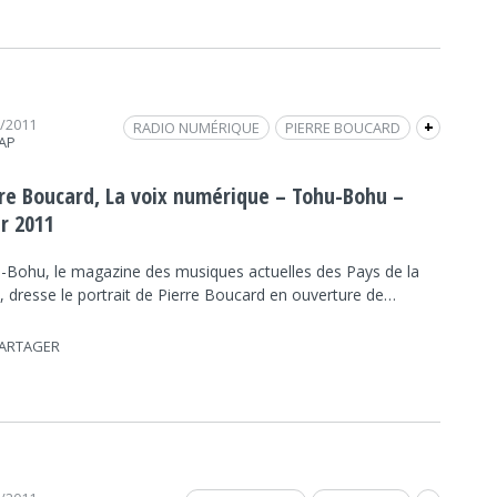
2/2011
RADIO NUMÉRIQUE
PIERRE BOUCARD
+
RAP
TOHU-BOHU
RNT
REVUE DE PRESSE
TREMPOLINO
rre Boucard, La voix numérique – Tohu-Bohu –
er 2011
-Bohu, le magazine des musiques actuelles des Pays de la
, dresse le portrait de Pierre Boucard en ouverture de…
ARTAGER