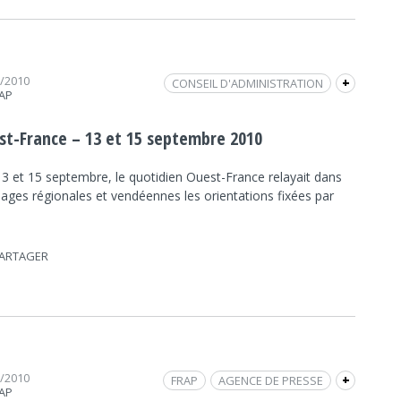
9/2010
CONSEIL D'ADMINISTRATION
+
RAP
MUTUALISATION
FRAP MUSIQUE
REVUE DE PRESSE
OUEST-FRANCE
st-France – 13 et 15 septembre 2010
13 et 15 septembre, le quotidien Ouest-France relayait dans
pages régionales et vendéennes les orientations fixées par
ARTAGER
5/2010
FRAP
AGENCE DE PRESSE
+
RAP