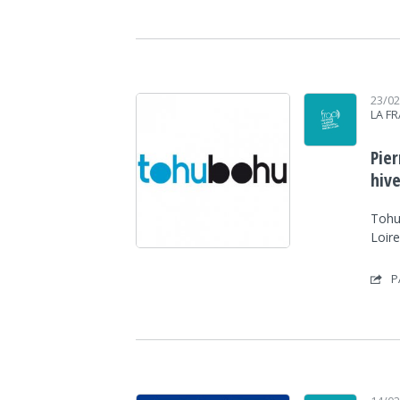
23/0
LA F
Pie
hiv
Tohu
Loire
P