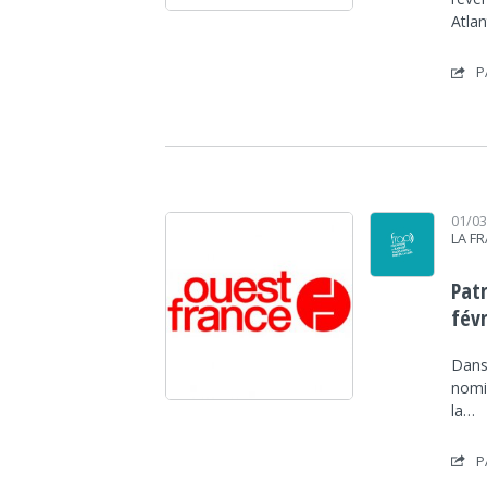
Atla
P
01/0
LA F
Pat
févr
Dans 
nomi
la…
P