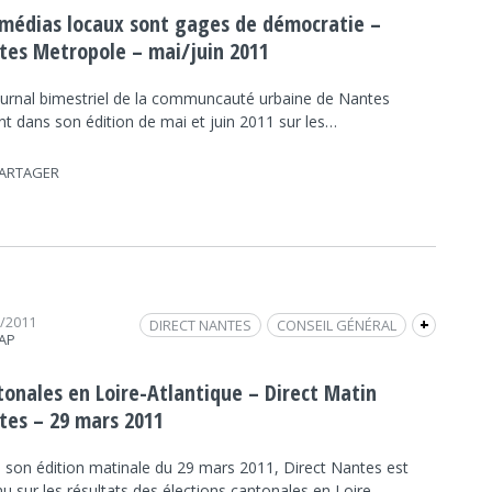
 médias locaux sont gages de démocratie –
tes Metropole – mai/juin 2011
ournal bimestriel de la communcauté urbaine de Nantes
nt dans son édition de mai et juin 2011 sur les…
ARTAGER
3/2011
DIRECT NANTES
CONSEIL GÉNÉRAL
+
RAP
POLITIQUE
ELECTIONS CANTONALES
REVUE DE PRESSE
tonales en Loire-Atlantique – Direct Matin
tes – 29 mars 2011
 son édition matinale du 29 mars 2011, Direct Nantes est
u sur les résultats des élections cantonales en Loire-