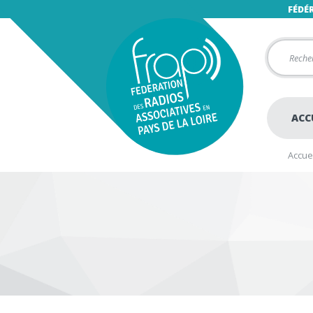
FÉDÉ
ACC
Accuei