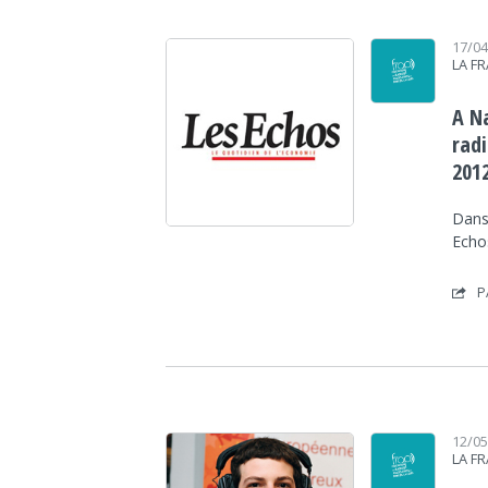
17/0
LA F
A Na
radi
201
Dans 
Echos
P
12/0
LA F