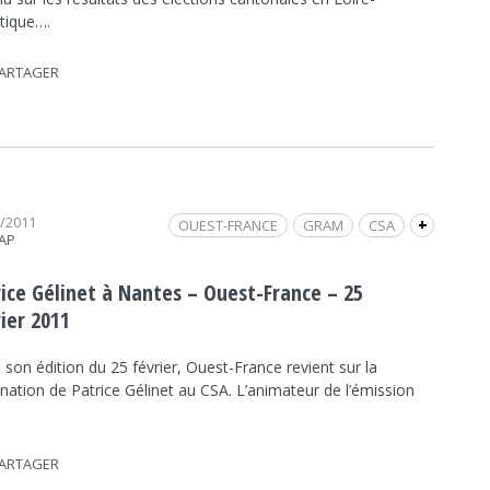
ntique….
ARTAGER
3/2011
OUEST-FRANCE
GRAM
CSA
+
RAP
PATRICE GÉLINET
RADIO NUMÉRIQUE TERRESTRE
rice Gélinet à Nantes – Ouest-France – 25
RNT
REVUE DE PRESSE
ier 2011
son édition du 25 février, Ouest-France revient sur la
nation de Patrice Gélinet au CSA. L’animateur de l’émission
ARTAGER