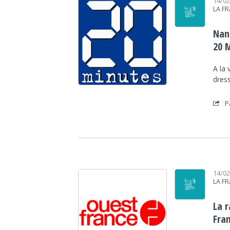
14/0
LA F
Nan
20 
A la 
dress
P
14/0
LA F
La 
Fran