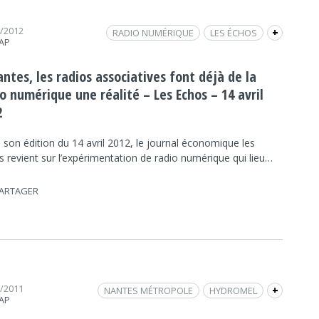
4/2012
RADIO NUMÉRIQUE
LES ÉCHOS
+
RAP
RADIO NUMÉRIQUE TERRESTRE
RNT
REVUE DE PRESSE
ntes, les radios associatives font déjà de la
o numérique une réalité – Les Echos – 14 avril
2
son édition du 14 avril 2012, le journal économique les
 revient sur l’expérimentation de radio numérique qui lieu…
ARTAGER
5/2011
NANTES MÉTROPOLE
HYDROMEL
+
RAP
REVUE DE PRESSE
PIERRE MONTEL