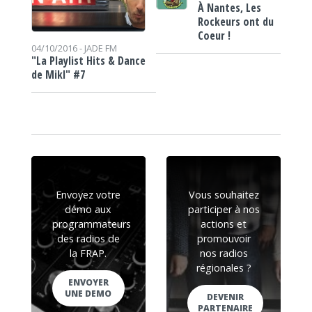
À Nantes, Les
Rockeurs ont du
Coeur !
04/10/2016 -
JADE FM
"La Playlist Hits & Dance
de Mikl" #7
Envoyez votre
Vous souhaitez
démo aux
participer à nos
programmateurs
actions et
des radios de
promouvoir
la FRAP.
nos radios
régionales ?
ENVOYER
UNE DEMO
DEVENIR
PARTENAIRE