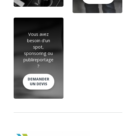
Vous avez
besoin d'un
spot,
sponsoring ou
publireportage
?
DEMANDER
UN DEVIS