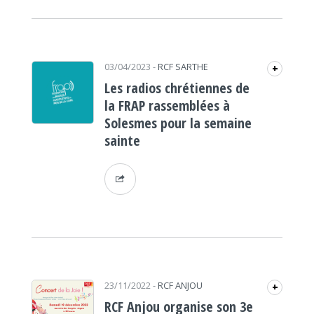
03/04/2023
-
RCF SARTHE
+
Les radios chrétiennes de
la FRAP rassemblées à
Solesmes pour la semaine
sainte
23/11/2022
-
RCF ANJOU
+
RCF Anjou organise son 3e