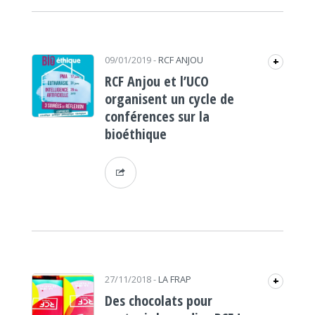
09/01/2019
-
RCF ANJOU
+
RCF Anjou et l’UCO
organisent un cycle de
conférences sur la
bioéthique
27/11/2018
-
LA FRAP
+
Des chocolats pour