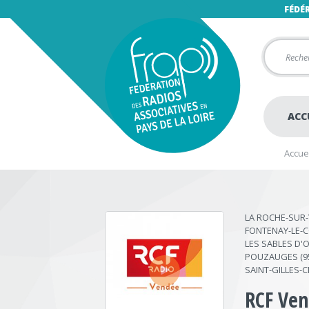
FÉDÉ
ACC
Accuei
LA ROCHE-SUR-
FONTENAY-LE-C
LES SABLES D'O
‣
POUZAUGES (95
SAINT-GILLES-C
RCF Ve