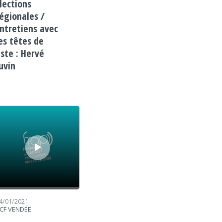
lections
égionales /
ntretiens avec
es têtes de
iste : Hervé
uvin
cteur audio
4/01/2021
CF VENDÉE