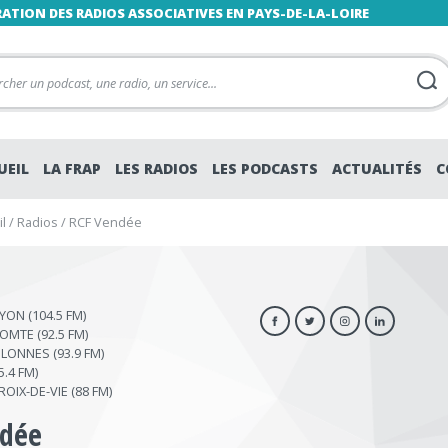
RATION DES RADIOS ASSOCIATIVES EN PAYS-DE-LA-LOIRE
UEIL
LA FRAP
LES RADIOS
LES PODCASTS
ACTUALITÉS
C
l
/
Radios
/
RCF Vendée
YON (104.5 FM)
OMTE (92.5 FM)
LONNES (93.9 FM)
.4 FM)
ROIX-DE-VIE (88 FM)
ndée