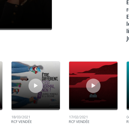
É
r
E
l
l
J
Lecteur audio
Lecteur audio
Le
18/03/2021
17/02/2021
0
RCF VENDÉE
RCF VENDÉE
R