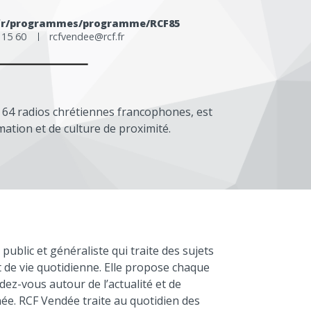
f.fr/programmes/programme/RCF85
4 15 60
rcfvendee@rcf.fr
es 64 radios chrétiennes francophones, est
ation et de culture de proximité.
blic et généraliste qui traite des sujets
et de vie quotidienne. Elle propose chaque
ez-vous autour de l’actualité et de
e. RCF Vendée traite au quotidien des