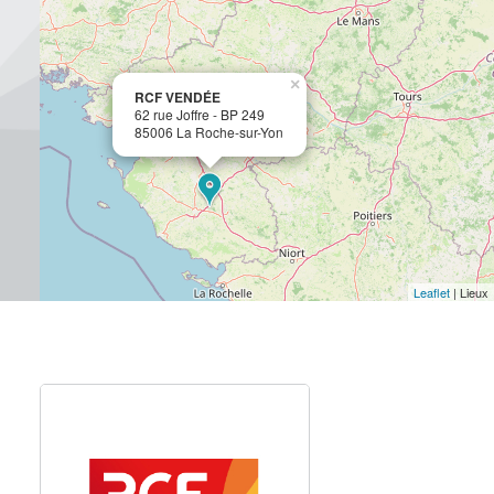
×
RCF VENDÉE
62 rue Joffre - BP 249
85006 La Roche-sur-Yon
Leaflet
| Lieux