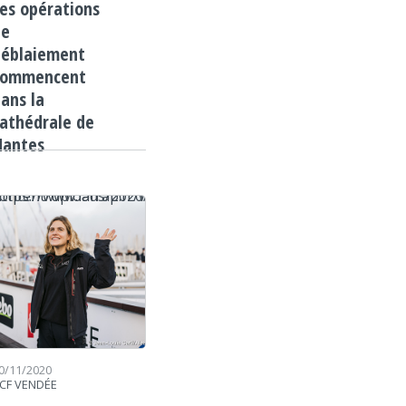
es opérations
de
déblaiement
commencent
ans la
athédrale de
Nantes
ttps://www.lafrap.fr/wp-content/uploads/2020/11/crémer.jpg
0/11/2020
CF VENDÉE