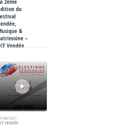
La 2ème
dition du
estival
Vendée,
Musique &
atrimoine –
RCF Vendée
cteur audio
7/06/2021
CF VENDÉE