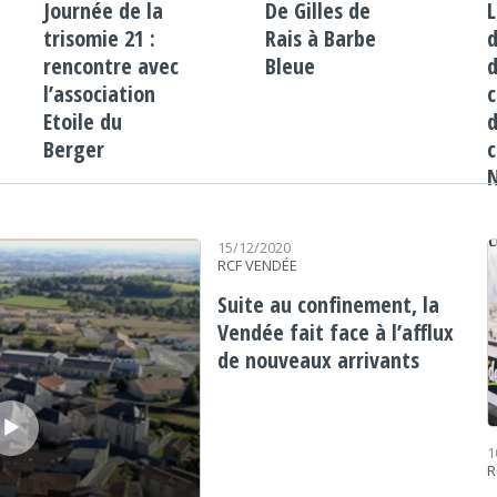
Journée de la
De Gilles de
L
trisomie 21 :
Rais à Barbe
rencontre avec
Bleue
l’association
Etoile du
d
Berger
c
h
15/12/2020
RCF VENDÉE
Suite au confinement, la
Vendée fait face à l’afflux
de nouveaux arrivants
1
R