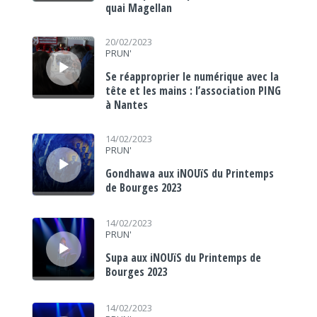
quai Magellan
Lecteur audio
20/02/2023
PRUN'
Se réapproprier le numérique avec la
tête et les mains : l’association PING
à Nantes
Lecteur audio
14/02/2023
PRUN'
Gondhawa aux iNOUïS du Printemps
de Bourges 2023
Lecteur audio
14/02/2023
PRUN'
Supa aux iNOUïS du Printemps de
Bourges 2023
Lecteur audio
14/02/2023