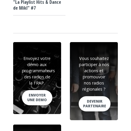
"La Playlist Hits & Dance
de Mikl" #7
Envoyez votre
Vous souhaitez
démo aux
participer à nos
programmateurs
actions et
des radios de
promouvoir
la FRAP.
nos radios
régionales ?
ENVOYER
UNE DEMO
DEVENIR
PARTENAIRE