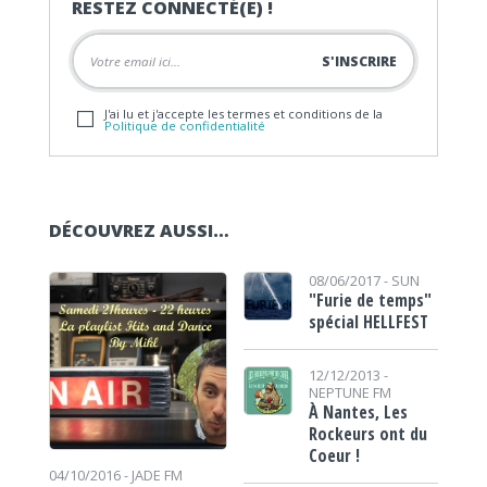
RESTEZ CONNECTÉ(E) !
J'ai lu et j'accepte les termes et conditions de la
Politique de confidentialité
DÉCOUVREZ AUSSI…
08/06/2017 -
SUN
"Furie de temps"
spécial HELLFEST
12/12/2013 -
NEPTUNE FM
À Nantes, Les
Rockeurs ont du
Coeur !
04/10/2016 -
JADE FM