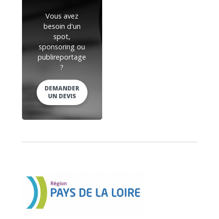
Vous avez
besoin d'un
spot,
sponsoring ou
publireportage
?
DEMANDER
UN DEVIS