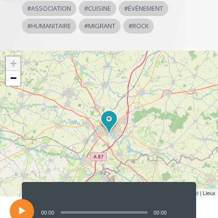
#
ASSOCIATION
#
CUISINE
#
ÉVÉNEMENT
#
HUMANITAIRE
#
MIGRANT
#
ROCK
+
−
Lecteur
audio
Leaflet
| Lieux
00:00
00:00