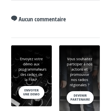
Aucun commentaire
Envoyez votre
Vous souhaitez
démo aux
participer à nos
programmateurs
actions et
des radios de
promouvoir
la FRAP.
nos radios
régionales ?
ENVOYER
UNE DEMO
DEVENIR
PARTENAIRE