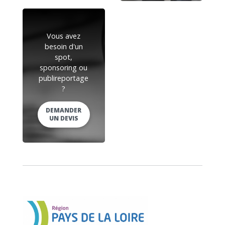
Vous avez
besoin d'un
spot,
sponsoring ou
publireportage
?
DEMANDER
UN DEVIS