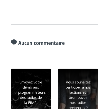
Aucun commentaire
Envoyez votre
Vous souhaitez
démo aux
participer à nos
programmateurs
actions et
des radios de
promouvoir
la FRAP.
nos radios
régionales ?