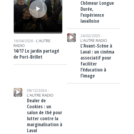
Chômeur Longue
Durée,
l’expérience
lavalloise
Lecteur audio
24/02/2025 -
L'AUTRE RADIO
16/04/2026 -
L'AUTRE
L’Avant-Scène à
RADIO
14/17 Le jardin partagé
Laval : un cinéma
de Port-Brillet
associatif pour
faciliter
l’éducation à
l’image
Lecteur audio
09/12/2024 -
L'AUTRE RADIO
Dealer de
Cookies : un
salon de thé pour
lutter contre la
marginalisation à
Laval