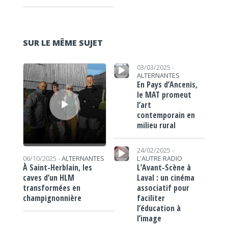
SUR LE MÊME SUJET
Lecteur audio
Lecteur audio
03/03/2025 -
ALTERNANTES
En Pays d’Ancenis,
le MAT promeut
l’art
contemporain en
milieu rural
Lecteur audio
24/02/2025 -
06/10/2025 -
ALTERNANTES
L'AUTRE RADIO
À Saint-Herblain, les
L’Avant-Scène à
caves d’un HLM
Laval : un cinéma
transformées en
associatif pour
champignonnière
faciliter
l’éducation à
l’image