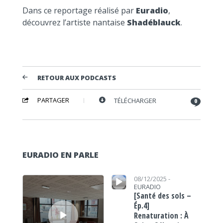
Dans ce reportage réalisé par
Euradio
,
découvrez l’artiste nantaise
Shadéblauck
.
RETOUR AUX PODCASTS
PARTAGER
TÉLÉCHARGER
0
EURADIO EN PARLE
Lecteur audio
Lecteur audio
08/12/2025 -
EURADIO
[Santé des sols –
Ép.4]
Renaturation : À