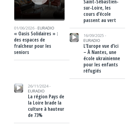
Saint-Sébastien-
sur-Loire, les
cours d’école
passent au vert
01/06/2026 -
EURADIO
Lecteur audio
« Oasis Solidaires » :
16/09/2025 -
des espaces de
EURADIO
L’Europe vue d’ici
fraîcheur pour les
– À Nantes, une
seniors
école ukrainienne
pour les enfants
réfugiés
Lecteur audio
26/11/2024 -
EURADIO
La région Pays de
la Loire brade la
culture à hauteur
de 73%