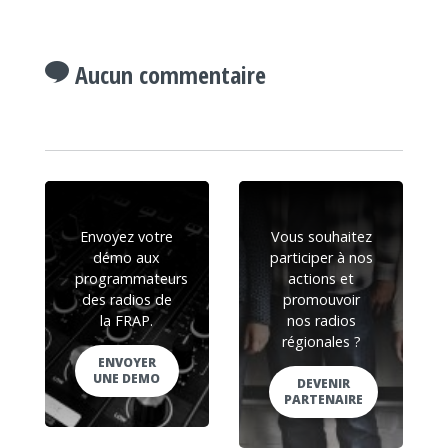
Aucun commentaire
Envoyez votre
Vous souhaitez
démo aux
participer à nos
programmateurs
actions et
des radios de
promouvoir
la FRAP.
nos radios
régionales ?
ENVOYER
UNE DEMO
DEVENIR
PARTENAIRE