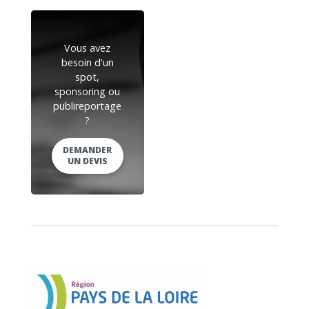
Vous avez
besoin d'un
spot,
sponsoring ou
publireportage
?
DEMANDER
UN DEVIS